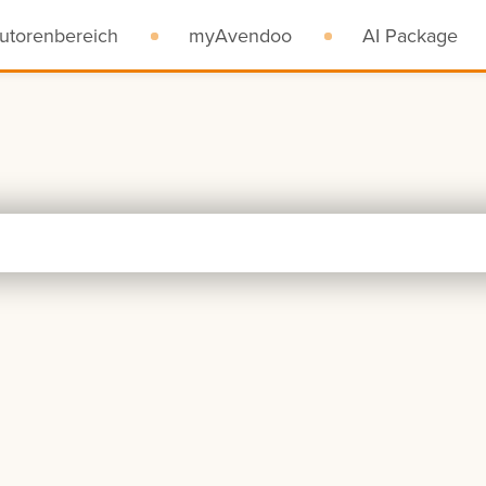
utorenbereich
myAvendoo
AI Package