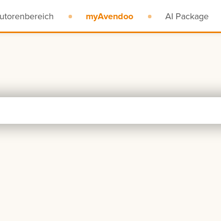
utorenbereich
myAvendoo
AI Package