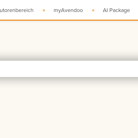
utorenbereich
myAvendoo
AI Package