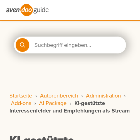
Startseite
›
Autorenbereich
›
Administration
›
Add-ons
›
AI Package
›
KI-gestützte
Interessenfelder und Empfehlungen als Stream
KI-gestützte