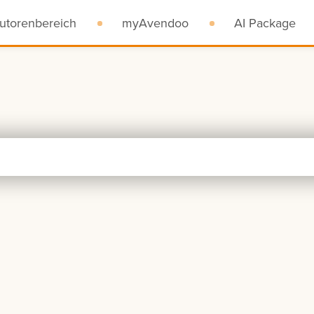
utorenbereich
myAvendoo
AI Package