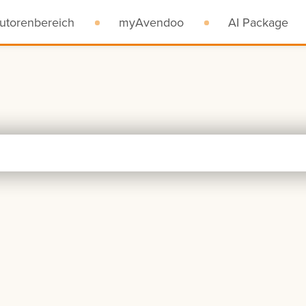
utorenbereich
myAvendoo
AI Package