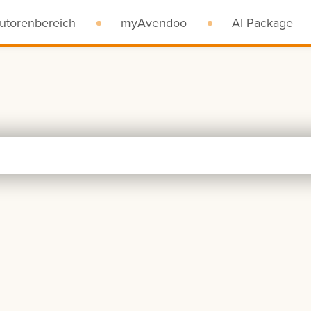
utorenbereich
myAvendoo
AI Package