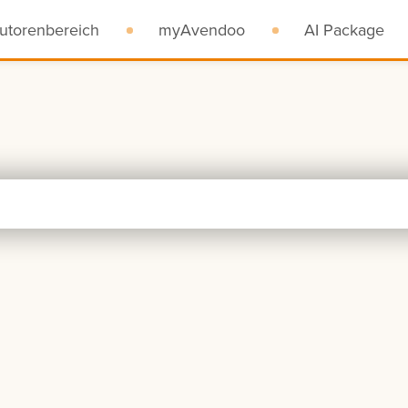
utorenbereich
myAvendoo
AI Package