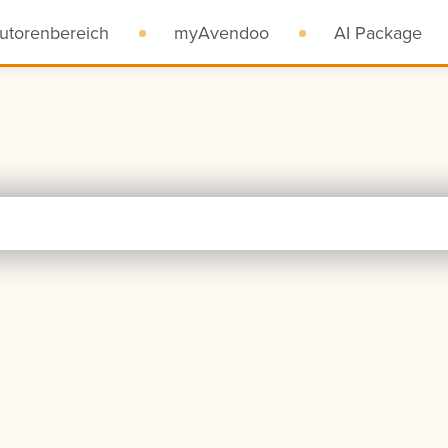
utorenbereich
myAvendoo
AI Package