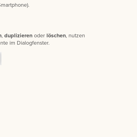
 Smartphone).
n
,
duplizieren
oder
löschen
, nutzen
te im Dialogfenster.