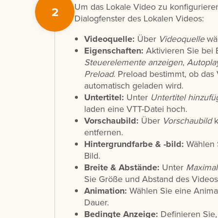
Um das Lokale Video zu konfigurieren
2
Dialogfenster des Lokalen Videos:
Videoquelle:
Über
Videoquelle
wäh
Eigenschaften:
Aktivieren Sie bei
Steuerelemente anzeigen
,
Autopla
Preload
. Preload bestimmt, ob das
automatisch geladen wird.
Untertitel:
Unter
Untertitel hinzuf
laden eine VTT-Datei hoch.
Vorschaubild:
Über
Vorschaubild
k
entfernen.
Hintergrundfarbe & -bild:
Wählen S
Bild.
Breite & Abstände:
Unter
Maximal
Sie Größe und Abstand des Videos 
Animation:
Wählen Sie eine Animat
Dauer.
Bedingte Anzeige:
Definieren Sie