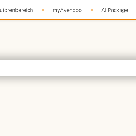
utorenbereich
myAvendoo
AI Package