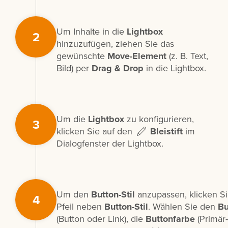
Um Inhalte in die
Lightbox
2
hinzuzufügen, ziehen Sie das
gewünschte
Move-Element
(z. B. Text,
Bild) per
Drag & Drop
in die Lightbox.
Um die
Lightbox
zu konfigurieren,
3
klicken Sie auf den
Bleistift
im
Dialogfenster der Lightbox.
Um den
Button-Stil
anzupassen, klicken Si
4
Pfeil neben
Button-Stil
. Wählen Sie den
Bu
(Button oder Link), die
Buttonfarbe
(Primär