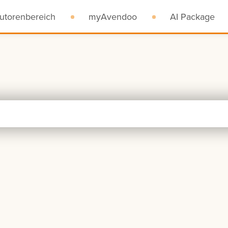
utorenbereich
myAvendoo
AI Package