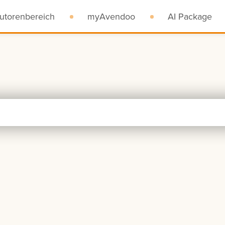
utorenbereich
myAvendoo
AI Package