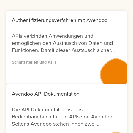
Authentifizierungsverfahren mit Avendoo
APIs verbinden Anwendungen und
ermöglichen den Austausch von Daten und
Funktionen. Damit dieser Austausch sicher
bleibt, ist die richtige Authentifizierung
Schnittstellen und APIs
entscheidend. In Avendoo können Sie
sowohl mit OAuth2.0 arbeiten (empfohlen),
aber auch BasicAuth für Testzwecke
einsetzen. Lernen Sie hier, wie sich die
Verfahren unterscheiden und welche
Avendoo API Dokumentation
weiteren Einstellungen Sie für die Nutzung
benötigen.
Die API Dokumentation ist das
Bedienhandbuch für die APIs von Avendoo.
Seitens Avendoo stehen Ihnen zwei
Versionen (Version 1 und Version 2) der