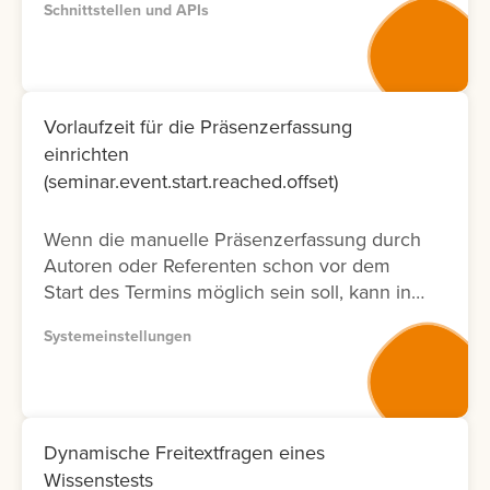
Schnittstellen und APIs
entsprechenden Dokumentation zur
Verfügung. Bitte nutzen Sie wenn möglich
Version 2, da diese Dokumentation nicht nur
neuer ist und laufend aktualisiert wird,
sondern auch nur die Fälle ermöglicht, die
Vorlaufzeit für die Präsenzerfassung
tatsächlich in der Oberfläche möglich sind.
einrichten
Lernen Sie hier, wie Sie die API
(seminar.event.start.reached.offset)
Dokumentation abrufen können.
Wenn die manuelle Präsenzerfassung durch
Autoren oder Referenten schon vor dem
Start des Termins möglich sein soll, kann in
der Systemeinstellung eine Vorlaufzeit
Systemeinstellungen
eingestellt werden.
Dynamische Freitextfragen eines
Wissenstests