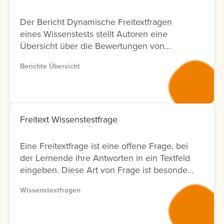
Der Bericht Dynamische Freitextfragen
eines Wissenstests stellt Autoren eine
Übersicht über die Bewertungen von
Freitextfragen innerhalb von Wissenstests
Berichte Übersicht
zur Verfügung. Für jede Freitextfrage
werden Informationen zu den Lernenden,
zum Bewertungsergebnis sowie zum Status
der Bewertung angezeigt. Zusätzlich wird
ausgewiesen, durch welchen Nutzer die
Freitext Wissenstestfrage
Bewertung durchgeführt wurde und an
welchem Datum diese erfolgt ist. Zur
Eine Freitextfrage ist eine offene Frage, bei
weiteren Analyse bietet der Bericht eine
der Lernende ihre Antworten in ein Textfeld
Filtermöglichkeit nach Bewertenden. Dies
eingeben. Diese Art von Frage ist besonders
ermöglicht Anbietern von
geeignet, um komplexe Zusammenhänge
Weiterbildungsmaßnahmen eine
Wissenstestfragen
oder das tatsächliche Verständnis von
transparente Nachverfolgung von
Lerninhalten abzufragen. Die Antworten
Bewertungsaktivitäten in Bezug auf
müssen anschließend vom Autor bewertet