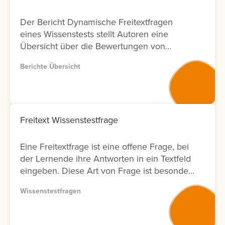
Der Bericht Dynamische Freitextfragen
eines Wissenstests stellt Autoren eine
Übersicht über die Bewertungen von
Freitextfragen innerhalb von Wissenstests
Berichte Übersicht
zur Verfügung. Für jede Freitextfrage
werden Informationen zu den Lernenden,
zum Bewertungsergebnis sowie zum Status
der Bewertung angezeigt. Zusätzlich wird
ausgewiesen, durch welchen Nutzer die
Freitext Wissenstestfrage
Bewertung durchgeführt wurde und an
welchem Datum diese erfolgt ist. Zur
Eine Freitextfrage ist eine offene Frage, bei
weiteren Analyse bietet der Bericht eine
der Lernende ihre Antworten in ein Textfeld
Filtermöglichkeit nach Bewertenden. Dies
eingeben. Diese Art von Frage ist besonders
ermöglicht Anbietern von
geeignet, um komplexe Zusammenhänge
Weiterbildungsmaßnahmen eine
Wissenstestfragen
oder das tatsächliche Verständnis von
transparente Nachverfolgung von
Lerninhalten abzufragen. Die Antworten
Bewertungsaktivitäten in Bezug auf
müssen anschließend vom Autor bewertet