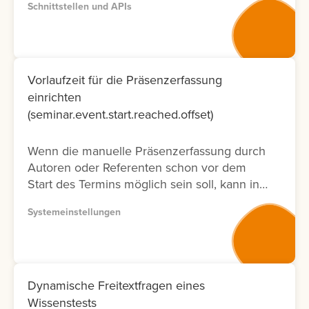
Schnittstellen und APIs
entsprechenden Dokumentation zur
Verfügung. Bitte nutzen Sie wenn möglich
Version 2, da diese Dokumentation nicht nur
neuer ist und laufend aktualisiert wird,
sondern auch nur die Fälle ermöglicht, die
Vorlaufzeit für die Präsenzerfassung
tatsächlich in der Oberfläche möglich sind.
einrichten
Lernen Sie hier, wie Sie die API
(seminar.event.start.reached.offset)
Dokumentation abrufen können.
Wenn die manuelle Präsenzerfassung durch
Autoren oder Referenten schon vor dem
Start des Termins möglich sein soll, kann in
der Systemeinstellung eine Vorlaufzeit
Systemeinstellungen
eingestellt werden.
Dynamische Freitextfragen eines
Wissenstests