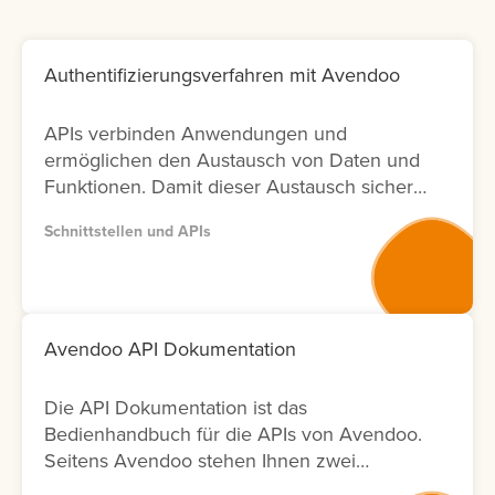
Authentifizierungsverfahren mit Avendoo
APIs verbinden Anwendungen und
ermöglichen den Austausch von Daten und
Funktionen. Damit dieser Austausch sicher
bleibt, ist die richtige Authentifizierung
Schnittstellen und APIs
entscheidend. In Avendoo können Sie
sowohl mit OAuth2.0 arbeiten (empfohlen),
aber auch BasicAuth für Testzwecke
einsetzen. Lernen Sie hier, wie sich die
Verfahren unterscheiden und welche
Avendoo API Dokumentation
weiteren Einstellungen Sie für die Nutzung
benötigen.
Die API Dokumentation ist das
Bedienhandbuch für die APIs von Avendoo.
Seitens Avendoo stehen Ihnen zwei
Versionen (Version 1 und Version 2) der