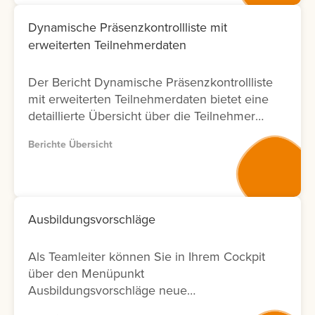
bestimmte Zeiträume und unterstützt unter
werden, was eine individuelle und
anderem die Erstellung von Abrechnungen
tiefgehende Auswertung ermöglicht. Für
Dynamische Präsenzkontrollliste mit
sowie die Bearbeitung von Rückfragen von
Übungszwecke kann auch eine
erweiterten Teilnehmerdaten
Lernenden zu durchgeführten Bewertungen.
Selbstbewertung durch die Lernenden
erfolgen.
Der Bericht Dynamische Präsenzkontrollliste
mit erweiterten Teilnehmerdaten bietet eine
detaillierte Übersicht über die Teilnehmer
eines Veranstaltungstermins und deren
Berichte Übersicht
Anwesenheit. Er beinhaltet Angaben zur
Veranstaltung (z. B. Termin, Ort und
Sprache), zum Anmeldestatus sowie
erweiterte Teilnehmerinformationen (z. B.
Benutzername, Vorgesetzter oder
Ausbildungsvorschläge
Kommentare). Der Bericht dient der
Dokumentation und Auswertung von
Als Teamleiter können Sie in Ihrem Cockpit
Veranstaltungsteilnahmen und unterstützt
über den Menüpunkt
bei der Nachbereitung sowie der internen
Ausbildungsvorschläge neue
Berichterstattung.
Ausbildungsvorschläge für Ihr Team