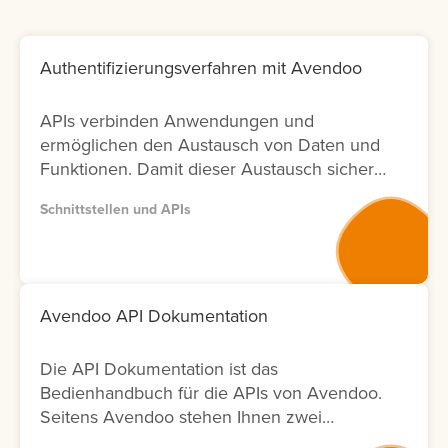
Authentifizierungsverfahren mit Avendoo
APIs verbinden Anwendungen und
ermöglichen den Austausch von Daten und
Funktionen. Damit dieser Austausch sicher
bleibt, ist die richtige Authentifizierung
Schnittstellen und APIs
entscheidend. In Avendoo können Sie
sowohl mit OAuth2.0 arbeiten (empfohlen),
aber auch BasicAuth für Testzwecke
einsetzen. Lernen Sie hier, wie sich die
Verfahren unterscheiden und welche
Avendoo API Dokumentation
weiteren Einstellungen Sie für die Nutzung
benötigen.
Die API Dokumentation ist das
Bedienhandbuch für die APIs von Avendoo.
Seitens Avendoo stehen Ihnen zwei
Versionen (Version 1 und Version 2) der