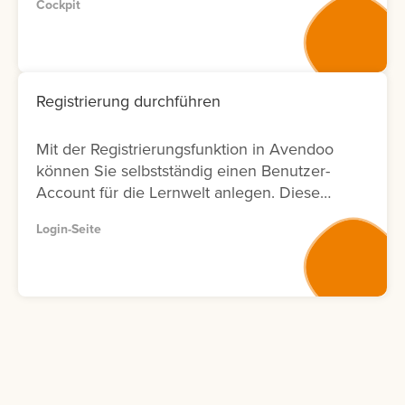
Cockpit
erstellen. Alle von Ihnen eingereichten
Ausbildungsvorschläge werden in der
Übersicht angezeigt. Dort können Sie
jederzeit den aktuellen Bearbeitungsstatus
einsehen. Solange ein Ausbildungsvorschlag
Registrierung durchführen
vom Autor noch nicht bearbeitet wurde und
den Status Aufgenommen besitzt, können
Mit der Registrierungsfunktion in Avendoo
Sie ihn bei Bedarf erneut bearbeiten. Sie
können Sie selbstständig einen Benutzer-
haben außerdem die Möglichkeit, direkt aus
Account für die Lernwelt anlegen. Diese
einem Ausbildungsvorschlag eine konkrete
Anleitung beschreibt Schritt für Schritt den
Bedarfsmeldung einzureichen. Nutzen Sie
Login-Seite
Registrierungsprozess.
diese Funktion, wenn für Mitarbeiter ein
konkreter Schulungsbedarf besteht. Klicken
Sie dazu auf die drei Punkte neben dem
entsprechenden Ausbildungsvorschlag und
wählen Sie Bedarfsmeldung melden aus.