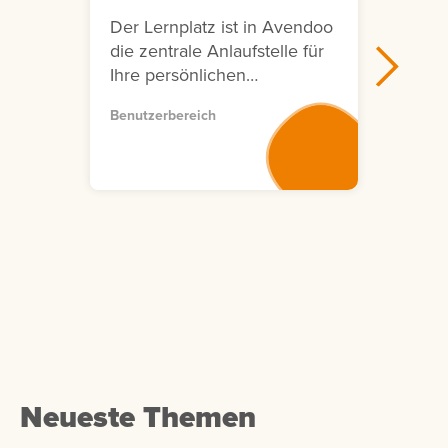
Der Lernplatz ist in Avendoo
Der 
die zentrale Anlaufstelle für
im B
Ihre persönlichen
Aven
Lernaktivitäten. Hier finden
Mögl
Benutzerbereich
Benut
Sie eine Übersicht Ihrer
Auto
erforderlichen, optionalen
Lern
und bereits
erste
abgeschlossenen
beso
Lerneinheiten. An die
aktiv
Lerneinheiten auf Ihrem
einz
Lernplatz wurden Sie
Beitr
angemeldet oder Sie haben
Lerni
sich selbst angemeldet. Um
Benu
eine Lerneinheit zu öffnen,
beze
klicken Sie auf die
User
entsprechende Kachel.
Cont
Neueste Themen