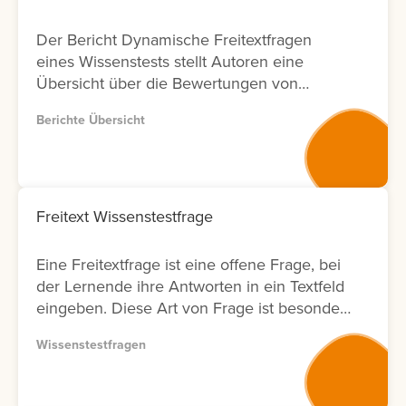
Der Bericht Dynamische Freitextfragen
eines Wissenstests stellt Autoren eine
Übersicht über die Bewertungen von
Freitextfragen innerhalb von Wissenstests
Berichte Übersicht
zur Verfügung. Für jede Freitextfrage
werden Informationen zu den Lernenden,
zum Bewertungsergebnis sowie zum Status
der Bewertung angezeigt. Zusätzlich wird
ausgewiesen, durch welchen Nutzer die
Freitext Wissenstestfrage
Bewertung durchgeführt wurde und an
welchem Datum diese erfolgt ist. Zur
Eine Freitextfrage ist eine offene Frage, bei
weiteren Analyse bietet der Bericht eine
der Lernende ihre Antworten in ein Textfeld
Filtermöglichkeit nach Bewertenden. Dies
eingeben. Diese Art von Frage ist besonders
ermöglicht Anbietern von
geeignet, um komplexe Zusammenhänge
Weiterbildungsmaßnahmen eine
Wissenstestfragen
oder das tatsächliche Verständnis von
transparente Nachverfolgung von
Lerninhalten abzufragen. Die Antworten
Bewertungsaktivitäten in Bezug auf
müssen anschließend vom Autor bewertet