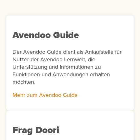
automatisch anzuzeigen und so
personalisierte Lernempfehlungen
bereitzustellen. Optional kann in der Add-on-
Konfiguration die KI-Unterstützung aktiviert
werden. In diesem Fall schlägt die KI
Avendoo Guide
passende Interessen für die Nutzer vor. Ist
die KI-Funktion nicht aktiviert, werden
Der Avendoo Guide dient als Anlaufstelle für
stattdessen alle verfügbaren Interessen
Nutzer der Avendoo Lernwelt, die
angezeigt.
Unterstützung und Informationen zu
Funktionen und Anwendungen erhalten
möchten.
Mehr zum Avendoo Guide
Frag Doori