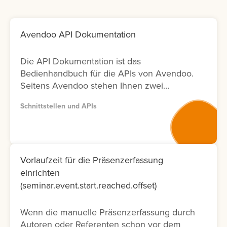
Avendoo API Dokumentation
Die API Dokumentation ist das
Bedienhandbuch für die APIs von Avendoo.
Seitens Avendoo stehen Ihnen zwei
Versionen (Version 1 und Version 2) der
Schnittstellen und APIs
entsprechenden Dokumentation zur
Verfügung. Bitte nutzen Sie wenn möglich
Version 2, da diese Dokumentation nicht nur
neuer ist und laufend aktualisiert wird,
sondern auch nur die Fälle ermöglicht, die
Vorlaufzeit für die Präsenzerfassung
tatsächlich in der Oberfläche möglich sind.
einrichten
Lernen Sie hier, wie Sie die API
(seminar.event.start.reached.offset)
Dokumentation abrufen können.
Wenn die manuelle Präsenzerfassung durch
Autoren oder Referenten schon vor dem