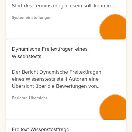
Start des Termins möglich sein soll, kann in
der Systemeinstellung eine Vorlaufzeit
Systemeinstellungen
eingestellt werden.
Dynamische Freitextfragen eines
Wissenstests
Der Bericht Dynamische Freitextfragen
eines Wissenstests stellt Autoren eine
Übersicht über die Bewertungen von
Freitextfragen innerhalb von Wissenstests
Berichte Übersicht
zur Verfügung. Für jede Freitextfrage
werden Informationen zu den Lernenden,
zum Bewertungsergebnis sowie zum Status
der Bewertung angezeigt. Zusätzlich wird
ausgewiesen, durch welchen Nutzer die
Freitext Wissenstestfrage