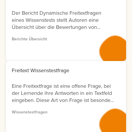
Der Bericht Dynamische Freitextfragen
eines Wissenstests stellt Autoren eine
Übersicht über die Bewertungen von
Freitextfragen innerhalb von Wissenstests
Berichte Übersicht
zur Verfügung. Für jede Freitextfrage
werden Informationen zu den Lernenden,
zum Bewertungsergebnis sowie zum Status
der Bewertung angezeigt. Zusätzlich wird
ausgewiesen, durch welchen Nutzer die
Freitext Wissenstestfrage
Bewertung durchgeführt wurde und an
welchem Datum diese erfolgt ist. Zur
Eine Freitextfrage ist eine offene Frage, bei
weiteren Analyse bietet der Bericht eine
der Lernende ihre Antworten in ein Textfeld
Filtermöglichkeit nach Bewertenden. Dies
eingeben. Diese Art von Frage ist besonders
ermöglicht Anbietern von
geeignet, um komplexe Zusammenhänge
Weiterbildungsmaßnahmen eine
Wissenstestfragen
oder das tatsächliche Verständnis von
transparente Nachverfolgung von
Lerninhalten abzufragen. Die Antworten
Bewertungsaktivitäten in Bezug auf
müssen anschließend vom Autor bewertet