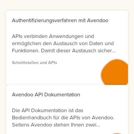
Authentifizierungsverfahren mit Avendoo
APIs verbinden Anwendungen und
ermöglichen den Austausch von Daten und
Funktionen. Damit dieser Austausch sicher
bleibt, ist die richtige Authentifizierung
Schnittstellen und APIs
entscheidend. In Avendoo können Sie
sowohl mit OAuth2.0 arbeiten (empfohlen),
aber auch BasicAuth für Testzwecke
einsetzen. Lernen Sie hier, wie sich die
Verfahren unterscheiden und welche
Avendoo API Dokumentation
weiteren Einstellungen Sie für die Nutzung
benötigen.
Die API Dokumentation ist das
Bedienhandbuch für die APIs von Avendoo.
Seitens Avendoo stehen Ihnen zwei
Versionen (Version 1 und Version 2) der