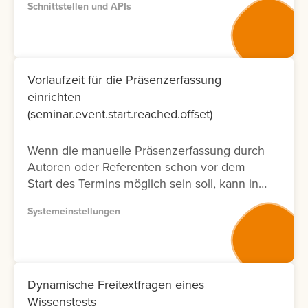
Schnittstellen und APIs
entsprechenden Dokumentation zur
Verfügung. Bitte nutzen Sie wenn möglich
Version 2, da diese Dokumentation nicht nur
neuer ist und laufend aktualisiert wird,
sondern auch nur die Fälle ermöglicht, die
Vorlaufzeit für die Präsenzerfassung
tatsächlich in der Oberfläche möglich sind.
einrichten
Lernen Sie hier, wie Sie die API
(seminar.event.start.reached.offset)
Dokumentation abrufen können.
Wenn die manuelle Präsenzerfassung durch
Autoren oder Referenten schon vor dem
Start des Termins möglich sein soll, kann in
der Systemeinstellung eine Vorlaufzeit
Systemeinstellungen
eingestellt werden.
Dynamische Freitextfragen eines
Wissenstests