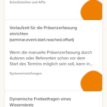
Schnittstellen und APIs
entsprechenden Dokumentation zur
Verfügung. Bitte nutzen Sie wenn möglich
Version 2, da diese Dokumentation nicht nur
neuer ist und laufend aktualisiert wird,
sondern auch nur die Fälle ermöglicht, die
Vorlaufzeit für die Präsenzerfassung
tatsächlich in der Oberfläche möglich sind.
einrichten
Lernen Sie hier, wie Sie die API
(seminar.event.start.reached.offset)
Dokumentation abrufen können.
Wenn die manuelle Präsenzerfassung durch
Autoren oder Referenten schon vor dem
Start des Termins möglich sein soll, kann in
der Systemeinstellung eine Vorlaufzeit
Systemeinstellungen
eingestellt werden.
Dynamische Freitextfragen eines
Wissenstests