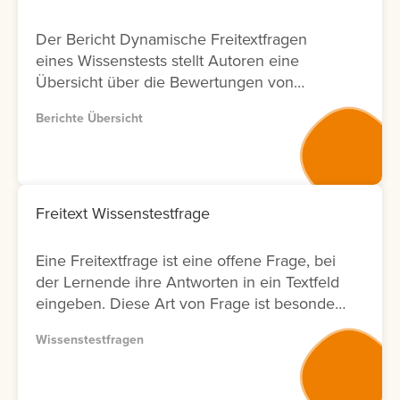
Der Bericht Dynamische Freitextfragen
eines Wissenstests stellt Autoren eine
Übersicht über die Bewertungen von
Freitextfragen innerhalb von Wissenstests
Berichte Übersicht
zur Verfügung. Für jede Freitextfrage
werden Informationen zu den Lernenden,
zum Bewertungsergebnis sowie zum Status
der Bewertung angezeigt. Zusätzlich wird
ausgewiesen, durch welchen Nutzer die
Freitext Wissenstestfrage
Bewertung durchgeführt wurde und an
welchem Datum diese erfolgt ist. Zur
Eine Freitextfrage ist eine offene Frage, bei
weiteren Analyse bietet der Bericht eine
der Lernende ihre Antworten in ein Textfeld
Filtermöglichkeit nach Bewertenden. Dies
eingeben. Diese Art von Frage ist besonders
ermöglicht Anbietern von
geeignet, um komplexe Zusammenhänge
Weiterbildungsmaßnahmen eine
Wissenstestfragen
oder das tatsächliche Verständnis von
transparente Nachverfolgung von
Lerninhalten abzufragen. Die Antworten
Bewertungsaktivitäten in Bezug auf
müssen anschließend vom Autor bewertet