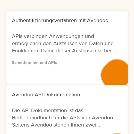
Authentifizierungsverfahren mit Avendoo
APIs verbinden Anwendungen und
ermöglichen den Austausch von Daten und
Funktionen. Damit dieser Austausch sicher
bleibt, ist die richtige Authentifizierung
Schnittstellen und APIs
entscheidend. In Avendoo können Sie
sowohl mit OAuth2.0 arbeiten (empfohlen),
aber auch BasicAuth für Testzwecke
einsetzen. Lernen Sie hier, wie sich die
Verfahren unterscheiden und welche
Avendoo API Dokumentation
weiteren Einstellungen Sie für die Nutzung
benötigen.
Die API Dokumentation ist das
Bedienhandbuch für die APIs von Avendoo.
Seitens Avendoo stehen Ihnen zwei
Versionen (Version 1 und Version 2) der