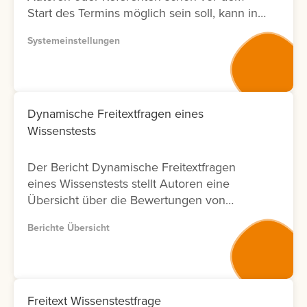
Start des Termins möglich sein soll, kann in
der Systemeinstellung eine Vorlaufzeit
Systemeinstellungen
eingestellt werden.
Dynamische Freitextfragen eines
Wissenstests
Der Bericht Dynamische Freitextfragen
eines Wissenstests stellt Autoren eine
Übersicht über die Bewertungen von
Freitextfragen innerhalb von Wissenstests
Berichte Übersicht
zur Verfügung. Für jede Freitextfrage
werden Informationen zu den Lernenden,
zum Bewertungsergebnis sowie zum Status
der Bewertung angezeigt. Zusätzlich wird
ausgewiesen, durch welchen Nutzer die
Freitext Wissenstestfrage