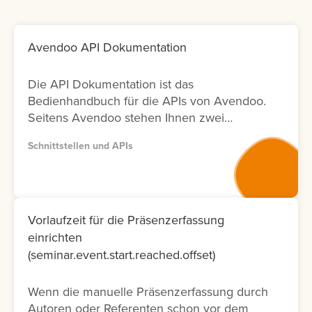
Avendoo API Dokumentation
Die API Dokumentation ist das
Bedienhandbuch für die APIs von Avendoo.
Seitens Avendoo stehen Ihnen zwei
Versionen (Version 1 und Version 2) der
Schnittstellen und APIs
entsprechenden Dokumentation zur
Verfügung. Bitte nutzen Sie wenn möglich
Version 2, da diese Dokumentation nicht nur
neuer ist und laufend aktualisiert wird,
sondern auch nur die Fälle ermöglicht, die
Vorlaufzeit für die Präsenzerfassung
tatsächlich in der Oberfläche möglich sind.
einrichten
Lernen Sie hier, wie Sie die API
(seminar.event.start.reached.offset)
Dokumentation abrufen können.
Wenn die manuelle Präsenzerfassung durch
Autoren oder Referenten schon vor dem