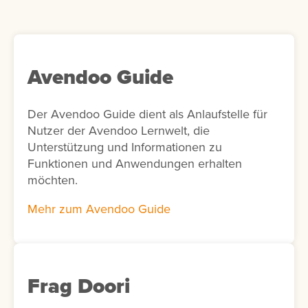
automatisch anzuzeigen und so
personalisierte Lernempfehlungen
bereitzustellen. Optional kann in der Add-on-
Konfiguration die KI-Unterstützung aktiviert
werden. In diesem Fall schlägt die KI
Avendoo Guide
passende Interessen für die Nutzer vor. Ist
die KI-Funktion nicht aktiviert, werden
Der Avendoo Guide dient als Anlaufstelle für
stattdessen alle verfügbaren Interessen
Nutzer der Avendoo Lernwelt, die
angezeigt.
Unterstützung und Informationen zu
Funktionen und Anwendungen erhalten
möchten.
Mehr zum Avendoo Guide
Frag Doori