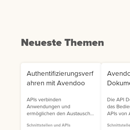
klicken Sie auf die
Us
entsprechende Kachel.
Co
Neueste Themen
Authentifizierungsverf
Avendo
ahren mit Avendoo
Dokume
APIs verbinden
Die API D
Anwendungen und
das Bedie
ermöglichen den Austausch
APIs von 
von Daten und Funktionen.
Avendoo s
Schnittstellen und APIs
Schnittstell
Damit dieser Austausch sicher
Versionen