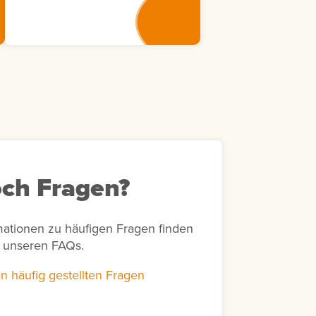
Weiterbildungsmaßnahmen
eine transparente
Nachverfolgung von
Bewertungsaktivitäten in
Bezug auf bestimmte
Zeiträume und unterstützt
unter anderem die Erstellung
von Abrechnungen sowie die
Bearbeitung von Rückfragen
von Lernenden zu
durchgeführten Bewertungen.
ch Fragen?
mationen zu häufigen Fragen finden
n unseren FAQs.
n häufig gestellten Fragen