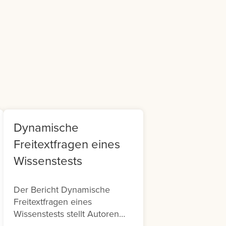
m
Roadmap. 
it
Ihr direkt
mehr Tran
Kontrolle
Avendoo. 
myAvendoo
Ihrer Ave
im Backen
Menü rech
Ihrem Profi
Dynamische
Freitextfragen eines
Wissenstests
Der Bericht Dynamische
Freitextfragen eines
Wissenstests stellt Autoren