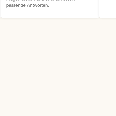
Schulungsbedarf besteht.
passende Antworten.
Klicken Sie dazu auf die drei
Punkte neben dem
entsprechenden
Ausbildungsvorschlag und
wählen Sie Bedarfsmeldung
melden aus.