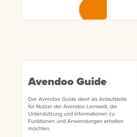
tatsächliche Verständnis von
Teilnehme
Lerninhalten abzufragen. Die
Veranstal
Antworten müssen
deren Anw
anschließend vom Autor
beinhalte
bewertet werden, was eine
Veranstalt
individuelle und tiefgehende
Ort und S
Auswertung ermöglicht. Für
Anmeldest
Übungszwecke kann auch
erweiterte
eine Selbstbewertung durch
Teilnehmer
die Lernenden erfolgen.
Benutzern
Avendoo Guide
oder Komm
Bericht di
Dokument
Der Avendoo Guide dient als Anlaufstelle
Auswertu
für Nutzer der Avendoo Lernwelt, die
Veranstal
Unterstützung und Informationen zu
unterstütz
Funktionen und Anwendungen erhalten
Nachberei
möchten.
internen B