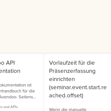
er Generated
Teamleiter findet sich i
ntent (UGC).
Frontend ein Cockpit, m
dem sie Ihr Team
verwalten können.
o API
Vorlaufzeit für die
ntation
Präsenzerfassung
einrichten
okumentation ist
(seminar.event.start.re
nhandbuch für die
ached.offset)
Avendoo. Seitens
tehen Ihnen zwei
en und APIs
 (Version 1 und
Wenn die manuelle