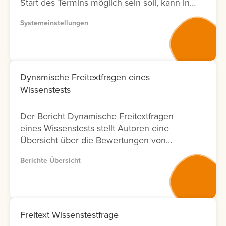
Start des Termins möglich sein soll, kann in
der Systemeinstellung eine Vorlaufzeit
Systemeinstellungen
eingestellt werden.
Dynamische Freitextfragen eines
Wissenstests
Der Bericht Dynamische Freitextfragen
eines Wissenstests stellt Autoren eine
Übersicht über die Bewertungen von
Freitextfragen innerhalb von Wissenstests
Berichte Übersicht
zur Verfügung. Für jede Freitextfrage
werden Informationen zu den Lernenden,
zum Bewertungsergebnis sowie zum Status
der Bewertung angezeigt. Zusätzlich wird
ausgewiesen, durch welchen Nutzer die
Freitext Wissenstestfrage
Bewertung durchgeführt wurde und an