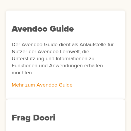
personalisierte Lernempfehlungen
bereitzustellen. Optional kann in der Add-on-
Konfiguration die KI-Unterstützung aktiviert
werden. In diesem Fall schlägt die KI
Avendoo Guide
passende Interessen für die Nutzer vor. Ist
die KI-Funktion nicht aktiviert, werden
Der Avendoo Guide dient als Anlaufstelle für
stattdessen alle verfügbaren Interessen
Nutzer der Avendoo Lernwelt, die
angezeigt.
Unterstützung und Informationen zu
Funktionen und Anwendungen erhalten
möchten.
Mehr zum Avendoo Guide
Frag Doori