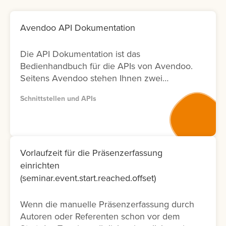
Avendoo API Dokumentation
Die API Dokumentation ist das
Bedienhandbuch für die APIs von Avendoo.
Seitens Avendoo stehen Ihnen zwei
Versionen (Version 1 und Version 2) der
Schnittstellen und APIs
entsprechenden Dokumentation zur
Verfügung. Bitte nutzen Sie wenn möglich
Version 2, da diese Dokumentation nicht nur
neuer ist und laufend aktualisiert wird,
sondern auch nur die Fälle ermöglicht, die
Vorlaufzeit für die Präsenzerfassung
tatsächlich in der Oberfläche möglich sind.
einrichten
Lernen Sie hier, wie Sie die API
(seminar.event.start.reached.offset)
Dokumentation abrufen können.
Wenn die manuelle Präsenzerfassung durch
Autoren oder Referenten schon vor dem