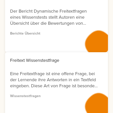
Der Bericht Dynamische Freitextfragen
eines Wissenstests stellt Autoren eine
Übersicht über die Bewertungen von
Freitextfragen innerhalb von Wissenstests
Berichte Übersicht
zur Verfügung. Für jede Freitextfrage
werden Informationen zu den Lernenden,
zum Bewertungsergebnis sowie zum Status
der Bewertung angezeigt. Zusätzlich wird
ausgewiesen, durch welchen Nutzer die
Freitext Wissenstestfrage
Bewertung durchgeführt wurde und an
welchem Datum diese erfolgt ist. Zur
Eine Freitextfrage ist eine offene Frage, bei
weiteren Analyse bietet der Bericht eine
der Lernende ihre Antworten in ein Textfeld
Filtermöglichkeit nach Bewertenden. Dies
eingeben. Diese Art von Frage ist besonders
ermöglicht Anbietern von
geeignet, um komplexe Zusammenhänge
Weiterbildungsmaßnahmen eine
Wissenstestfragen
oder das tatsächliche Verständnis von
transparente Nachverfolgung von
Lerninhalten abzufragen. Die Antworten
Bewertungsaktivitäten in Bezug auf
müssen anschließend vom Autor bewertet