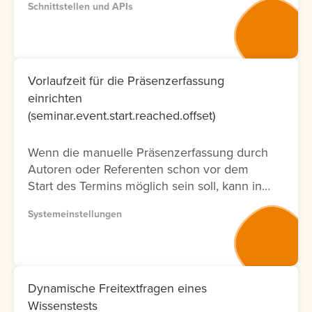
Schnittstellen und APIs
entsprechenden Dokumentation zur
Verfügung. Bitte nutzen Sie wenn möglich
Version 2, da diese Dokumentation nicht nur
neuer ist und laufend aktualisiert wird,
sondern auch nur die Fälle ermöglicht, die
Vorlaufzeit für die Präsenzerfassung
tatsächlich in der Oberfläche möglich sind.
einrichten
Lernen Sie hier, wie Sie die API
(seminar.event.start.reached.offset)
Dokumentation abrufen können.
Wenn die manuelle Präsenzerfassung durch
Autoren oder Referenten schon vor dem
Start des Termins möglich sein soll, kann in
der Systemeinstellung eine Vorlaufzeit
Systemeinstellungen
eingestellt werden.
Dynamische Freitextfragen eines
Wissenstests