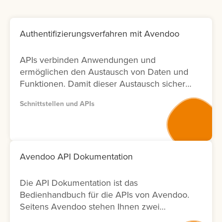
Authentifizierungsverfahren mit Avendoo
APIs verbinden Anwendungen und
ermöglichen den Austausch von Daten und
Funktionen. Damit dieser Austausch sicher
bleibt, ist die richtige Authentifizierung
Schnittstellen und APIs
entscheidend. In Avendoo können Sie
sowohl mit OAuth2.0 arbeiten (empfohlen),
aber auch BasicAuth für Testzwecke
einsetzen. Lernen Sie hier, wie sich die
Verfahren unterscheiden und welche
Avendoo API Dokumentation
weiteren Einstellungen Sie für die Nutzung
benötigen.
Die API Dokumentation ist das
Bedienhandbuch für die APIs von Avendoo.
Seitens Avendoo stehen Ihnen zwei
Versionen (Version 1 und Version 2) der