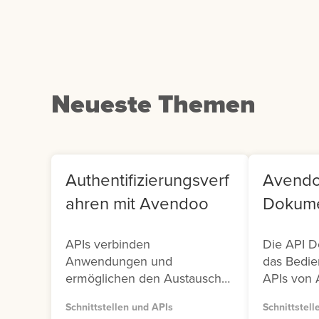
klicken Sie auf die
Us
entsprechende Kachel.
Co
Neueste Themen
Authentifizierungsverf
Avendo
ahren mit Avendoo
Dokume
APIs verbinden
Die API D
Anwendungen und
das Bedie
ermöglichen den Austausch
APIs von 
von Daten und Funktionen.
Avendoo s
Schnittstellen und APIs
Schnittstell
Damit dieser Austausch sicher
Versionen