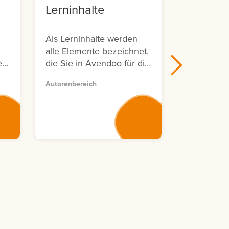
Lerninhalte
Avendo
Sympos
Als Lerninhalte werden
Avendoo Liv
alle Elemente bezeichnet,
Symposium 
e
die Sie in Avendoo für die
d
Erstellung von
Autorenbereich
Lerneinheiten verwenden
n
können.
,
ar