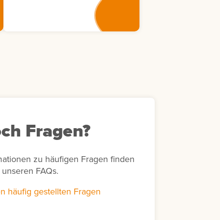
Weiterbildungsmaßnahmen
eine transparente
Nachverfolgung von
Bewertungsaktivitäten in
Bezug auf bestimmte
Zeiträume und unterstützt
unter anderem die Erstellung
von Abrechnungen sowie die
Bearbeitung von Rückfragen
von Lernenden zu
durchgeführten Bewertungen.
ch Fragen?
mationen zu häufigen Fragen finden
n unseren FAQs.
n häufig gestellten Fragen