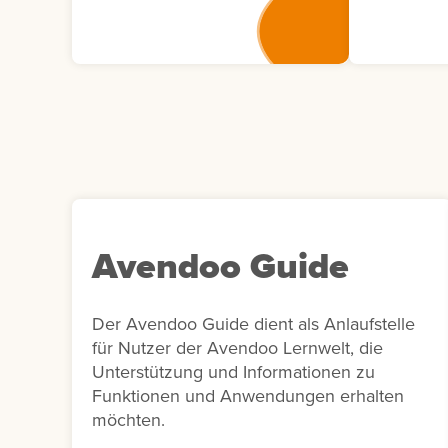
tatsächliche Verständnis von
Teilnehme
Lerninhalten abzufragen. Die
Veranstal
Antworten müssen
deren Anw
anschließend vom Autor
beinhalte
bewertet werden, was eine
Veranstalt
individuelle und tiefgehende
Ort und S
Auswertung ermöglicht. Für
Anmeldest
Übungszwecke kann auch
erweiterte
eine Selbstbewertung durch
Teilnehmer
die Lernenden erfolgen.
Benutzern
Avendoo Guide
oder Komm
Bericht di
Dokument
Der Avendoo Guide dient als Anlaufstelle
Auswertu
für Nutzer der Avendoo Lernwelt, die
Veranstal
Unterstützung und Informationen zu
unterstütz
Funktionen und Anwendungen erhalten
Nachberei
möchten.
internen B