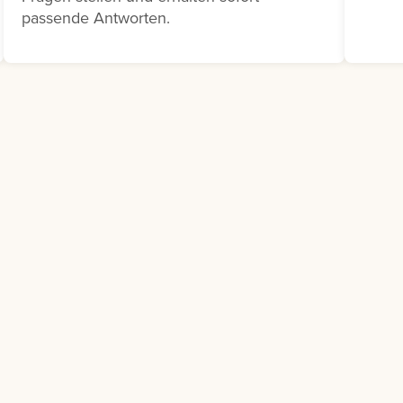
Schulungsbedarf besteht.
passende Antworten.
Klicken Sie dazu auf die drei
Punkte neben dem
entsprechenden
Ausbildungsvorschlag und
wählen Sie Bedarfsmeldung
melden aus.