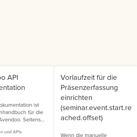
er Generated
Teamleiter findet sich i
ntent (UGC).
Frontend ein Cockpit, m
dem sie Ihr Team
verwalten können.
o API
Vorlaufzeit für die
ntation
Präsenzerfassung
einrichten
okumentation ist
(seminar.event.start.re
nhandbuch für die
ached.offset)
Avendoo. Seitens
tehen Ihnen zwei
en und APIs
 (Version 1 und
Wenn die manuelle