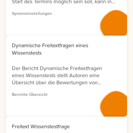
Start des Termins möglich sein soll, kann in
der Systemeinstellung eine Vorlaufzeit
Systemeinstellungen
eingestellt werden.
Dynamische Freitextfragen eines
Wissenstests
Der Bericht Dynamische Freitextfragen
eines Wissenstests stellt Autoren eine
Übersicht über die Bewertungen von
Freitextfragen innerhalb von Wissenstests
Berichte Übersicht
zur Verfügung. Für jede Freitextfrage
werden Informationen zu den Lernenden,
zum Bewertungsergebnis sowie zum Status
der Bewertung angezeigt. Zusätzlich wird
ausgewiesen, durch welchen Nutzer die
Freitext Wissenstestfrage
Bewertung durchgeführt wurde und an