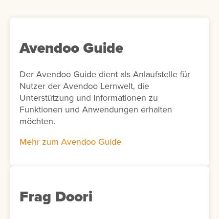
personalisierte Lernempfehlungen
bereitzustellen. Optional kann in der Add-on-
Konfiguration die KI-Unterstützung aktiviert
werden. In diesem Fall schlägt die KI
Avendoo Guide
passende Interessen für die Nutzer vor. Ist
die KI-Funktion nicht aktiviert, werden
Der Avendoo Guide dient als Anlaufstelle für
stattdessen alle verfügbaren Interessen
Nutzer der Avendoo Lernwelt, die
angezeigt.
Unterstützung und Informationen zu
Funktionen und Anwendungen erhalten
möchten.
Mehr zum Avendoo Guide
Frag Doori