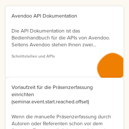
Avendoo API Dokumentation
Die API Dokumentation ist das
Bedienhandbuch für die APIs von Avendoo.
Seitens Avendoo stehen Ihnen zwei
Versionen (Version 1 und Version 2) der
Schnittstellen und APIs
entsprechenden Dokumentation zur
Verfügung. Bitte nutzen Sie wenn möglich
Version 2, da diese Dokumentation nicht nur
neuer ist und laufend aktualisiert wird,
sondern auch nur die Fälle ermöglicht, die
Vorlaufzeit für die Präsenzerfassung
tatsächlich in der Oberfläche möglich sind.
einrichten
Lernen Sie hier, wie Sie die API
(seminar.event.start.reached.offset)
Dokumentation abrufen können.
Wenn die manuelle Präsenzerfassung durch
Autoren oder Referenten schon vor dem