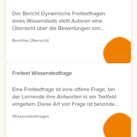
Der Bericht Dynamische Freitextfragen
eines Wissenstests stellt Autoren eine
Übersicht über die Bewertungen von
Freitextfragen innerhalb von Wissenstests
Berichte Übersicht
zur Verfügung. Für jede Freitextfrage
werden Informationen zu den Lernenden,
zum Bewertungsergebnis sowie zum Status
der Bewertung angezeigt. Zusätzlich wird
ausgewiesen, durch welchen Nutzer die
Freitext Wissenstestfrage
Bewertung durchgeführt wurde und an
welchem Datum diese erfolgt ist. Zur
Eine Freitextfrage ist eine offene Frage, bei
weiteren Analyse bietet der Bericht eine
der Lernende ihre Antworten in ein Textfeld
Filtermöglichkeit nach Bewertenden. Dies
eingeben. Diese Art von Frage ist besonders
ermöglicht Anbietern von
geeignet, um komplexe Zusammenhänge
Weiterbildungsmaßnahmen eine
Wissenstestfragen
oder das tatsächliche Verständnis von
transparente Nachverfolgung von
Lerninhalten abzufragen. Die Antworten
Bewertungsaktivitäten in Bezug auf
müssen anschließend vom Autor bewertet