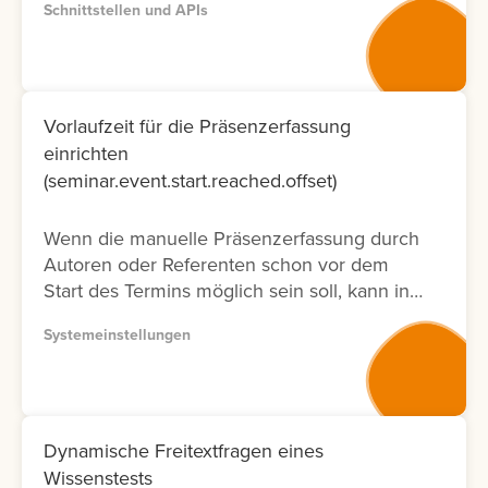
Schnittstellen und APIs
entsprechenden Dokumentation zur
Verfügung. Bitte nutzen Sie wenn möglich
Version 2, da diese Dokumentation nicht nur
neuer ist und laufend aktualisiert wird,
sondern auch nur die Fälle ermöglicht, die
Vorlaufzeit für die Präsenzerfassung
tatsächlich in der Oberfläche möglich sind.
einrichten
Lernen Sie hier, wie Sie die API
(seminar.event.start.reached.offset)
Dokumentation abrufen können.
Wenn die manuelle Präsenzerfassung durch
Autoren oder Referenten schon vor dem
Start des Termins möglich sein soll, kann in
der Systemeinstellung eine Vorlaufzeit
Systemeinstellungen
eingestellt werden.
Dynamische Freitextfragen eines
Wissenstests