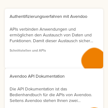
Authentifizierungsverfahren mit Avendoo
APIs verbinden Anwendungen und
ermöglichen den Austausch von Daten und
Funktionen. Damit dieser Austausch sicher
bleibt, ist die richtige Authentifizierung
Schnittstellen und APIs
entscheidend. In Avendoo können Sie
sowohl mit OAuth2.0 arbeiten (empfohlen),
aber auch BasicAuth für Testzwecke
einsetzen. Lernen Sie hier, wie sich die
Verfahren unterscheiden und welche
Avendoo API Dokumentation
weiteren Einstellungen Sie für die Nutzung
benötigen.
Die API Dokumentation ist das
Bedienhandbuch für die APIs von Avendoo.
Seitens Avendoo stehen Ihnen zwei
Versionen (Version 1 und Version 2) der