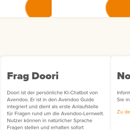
Weiterbildungsmaßnahmen
 der Übersicht
eine transparente
. Dort können Sie
Nachverfolgung von
den aktuellen
Bewertungsaktivitäten in
ngsstatus einsehen.
Bezug auf bestimmte
in
Zeiträume und unterstützt
gsvorschlag vom
unter anderem die Erstellung
h nicht bearbeitet
von Abrechnungen sowie die
 den Status
Bearbeitung von Rückfragen
men besitzt,
von Lernenden zu
e ihn bei Bedarf
durchgeführten Bewertungen.
Frag Doori
No
arbeiten. Sie haben
die Möglichkeit,
s einem
Doori ist der persönliche KI‑Chatbot von
Infor
gsvorschlag eine
Avendoo. Er ist in den Avendoo Guide
Sie i
 Bedarfsmeldung
integriert und dient als erste Anlaufstelle
hen. Nutzen Sie
Zu de
für Fragen rund um die Avendoo‑Lernwelt.
ktion, wenn für
Nutzer können in natürlicher Sprache
r ein konkreter
Fragen stellen und erhalten sofort