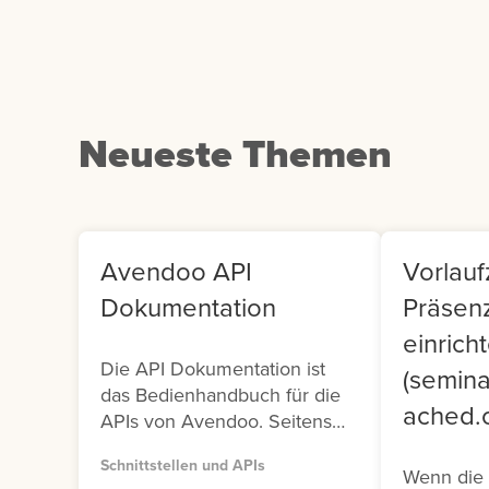
klicken Sie auf die
Us
entsprechende Kachel.
Co
Neueste Themen
Avendoo API
Vorlaufz
Dokumentation
Präsen
einrich
Die API Dokumentation ist
(semina
das Bedienhandbuch für die
ached.o
APIs von Avendoo. Seitens
Avendoo stehen Ihnen zwei
Schnittstellen und APIs
Versionen (Version 1 und
Wenn die