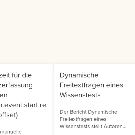
er Generated
Teamleiter findet sich i
ntent (UGC).
Frontend ein Cockpit, m
dem sie Ihr Team
verwalten können.
eit für die
Dynamische
zerfassung
Freitextfragen eines
ten
Wissenstests
r.event.start.re
Der Bericht Dynamische
ffset)
Freitextfragen eines
Wissenstests stellt Autoren
 manuelle
eine Übersicht über die