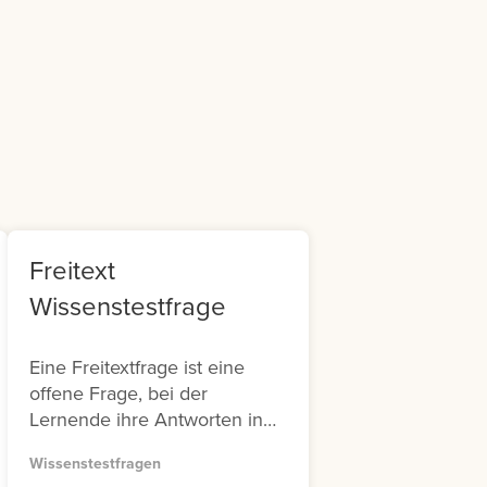
m
it
Freitext
Wissenstestfrage
Eine Freitextfrage ist eine
offene Frage, bei der
Lernende ihre Antworten in
ein Textfeld eingeben. Diese
Wissenstestfragen
Art von Frage ist besonders