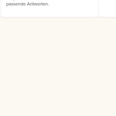
bedarf besteht.
passende Antworten.
e dazu auf die drei
eben dem
henden
gsvorschlag und
e Bedarfsmeldung
s.