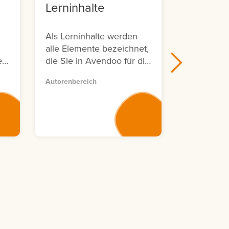
Lerninhalte
Avendo
Sympos
Als Lerninhalte werden
Avendoo Liv
alle Elemente bezeichnet,
Symposium 
e
die Sie in Avendoo für die
d
Erstellung von
Autorenbereich
Lerneinheiten verwenden
n
können.
,
ar