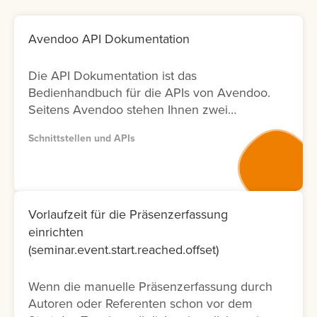
Avendoo API Dokumentation
Die API Dokumentation ist das
Bedienhandbuch für die APIs von Avendoo.
Seitens Avendoo stehen Ihnen zwei
Versionen (Version 1 und Version 2) der
Schnittstellen und APIs
entsprechenden Dokumentation zur
Verfügung. Bitte nutzen Sie wenn möglich
Version 2, da diese Dokumentation nicht nur
neuer ist und laufend aktualisiert wird,
sondern auch nur die Fälle ermöglicht, die
Vorlaufzeit für die Präsenzerfassung
tatsächlich in der Oberfläche möglich sind.
einrichten
Lernen Sie hier, wie Sie die API
(seminar.event.start.reached.offset)
Dokumentation abrufen können.
Wenn die manuelle Präsenzerfassung durch
Autoren oder Referenten schon vor dem