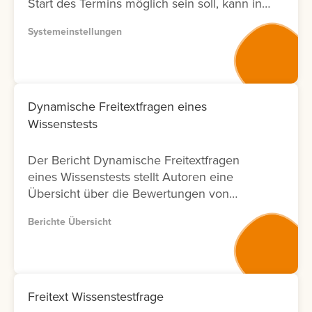
Start des Termins möglich sein soll, kann in
der Systemeinstellung eine Vorlaufzeit
Systemeinstellungen
eingestellt werden.
Dynamische Freitextfragen eines
Wissenstests
Der Bericht Dynamische Freitextfragen
eines Wissenstests stellt Autoren eine
Übersicht über die Bewertungen von
Freitextfragen innerhalb von Wissenstests
Berichte Übersicht
zur Verfügung. Für jede Freitextfrage
werden Informationen zu den Lernenden,
zum Bewertungsergebnis sowie zum Status
der Bewertung angezeigt. Zusätzlich wird
ausgewiesen, durch welchen Nutzer die
Freitext Wissenstestfrage
Bewertung durchgeführt wurde und an