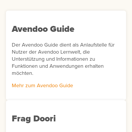
personalisierte Lernempfehlungen
bereitzustellen. Optional kann in der Add-on-
Konfiguration die KI-Unterstützung aktiviert
werden. In diesem Fall schlägt die KI
Avendoo Guide
passende Interessen für die Nutzer vor. Ist
die KI-Funktion nicht aktiviert, werden
Der Avendoo Guide dient als Anlaufstelle für
stattdessen alle verfügbaren Interessen
Nutzer der Avendoo Lernwelt, die
angezeigt.
Unterstützung und Informationen zu
Funktionen und Anwendungen erhalten
möchten.
Mehr zum Avendoo Guide
Frag Doori