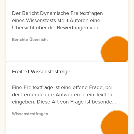
Der Bericht Dynamische Freitextfragen
eines Wissenstests stellt Autoren eine
Übersicht über die Bewertungen von
Freitextfragen innerhalb von Wissenstests
Berichte Übersicht
zur Verfügung. Für jede Freitextfrage
werden Informationen zu den Lernenden,
zum Bewertungsergebnis sowie zum Status
der Bewertung angezeigt. Zusätzlich wird
ausgewiesen, durch welchen Nutzer die
Freitext Wissenstestfrage
Bewertung durchgeführt wurde und an
welchem Datum diese erfolgt ist. Zur
Eine Freitextfrage ist eine offene Frage, bei
weiteren Analyse bietet der Bericht eine
der Lernende ihre Antworten in ein Textfeld
Filtermöglichkeit nach Bewertenden. Dies
eingeben. Diese Art von Frage ist besonders
ermöglicht Anbietern von
geeignet, um komplexe Zusammenhänge
Weiterbildungsmaßnahmen eine
Wissenstestfragen
oder das tatsächliche Verständnis von
transparente Nachverfolgung von
Lerninhalten abzufragen. Die Antworten
Bewertungsaktivitäten in Bezug auf
müssen anschließend vom Autor bewertet