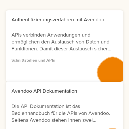
Authentifizierungsverfahren mit Avendoo
APIs verbinden Anwendungen und
ermöglichen den Austausch von Daten und
Funktionen. Damit dieser Austausch sicher
bleibt, ist die richtige Authentifizierung
Schnittstellen und APIs
entscheidend. In Avendoo können Sie
sowohl mit OAuth2.0 arbeiten (empfohlen),
aber auch BasicAuth für Testzwecke
einsetzen. Lernen Sie hier, wie sich die
Verfahren unterscheiden und welche
Avendoo API Dokumentation
weiteren Einstellungen Sie für die Nutzung
benötigen.
Die API Dokumentation ist das
Bedienhandbuch für die APIs von Avendoo.
Seitens Avendoo stehen Ihnen zwei
Versionen (Version 1 und Version 2) der