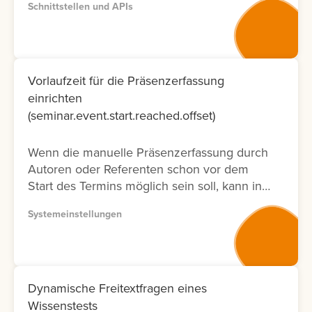
Schnittstellen und APIs
entsprechenden Dokumentation zur
Verfügung. Bitte nutzen Sie wenn möglich
Version 2, da diese Dokumentation nicht nur
neuer ist und laufend aktualisiert wird,
sondern auch nur die Fälle ermöglicht, die
Vorlaufzeit für die Präsenzerfassung
tatsächlich in der Oberfläche möglich sind.
einrichten
Lernen Sie hier, wie Sie die API
(seminar.event.start.reached.offset)
Dokumentation abrufen können.
Wenn die manuelle Präsenzerfassung durch
Autoren oder Referenten schon vor dem
Start des Termins möglich sein soll, kann in
der Systemeinstellung eine Vorlaufzeit
Systemeinstellungen
eingestellt werden.
Dynamische Freitextfragen eines
Wissenstests