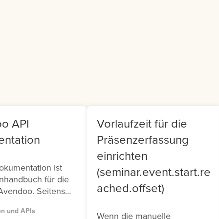
er Generated
Teamleiter findet sich i
ntent (UGC).
Frontend ein Cockpit, m
dem sie Ihr Team
verwalten können.
o API
Vorlaufzeit für die
ntation
Präsenzerfassung
einrichten
okumentation ist
(seminar.event.start.re
nhandbuch für die
ached.offset)
Avendoo. Seitens
tehen Ihnen zwei
en und APIs
 (Version 1 und
Wenn die manuelle