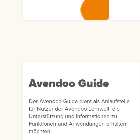
tatsächliche Verständnis von
Teilnehme
Lerninhalten abzufragen. Die
Veranstal
Antworten müssen
deren Anw
anschließend vom Autor
beinhalte
bewertet werden, was eine
Veranstalt
individuelle und tiefgehende
Ort und S
Auswertung ermöglicht. Für
Anmeldest
Übungszwecke kann auch
erweiterte
eine Selbstbewertung durch
Teilnehmer
die Lernenden erfolgen.
Benutzern
Avendoo Guide
oder Komm
Bericht di
Dokument
Der Avendoo Guide dient als Anlaufstelle
Auswertu
für Nutzer der Avendoo Lernwelt, die
Veranstal
Unterstützung und Informationen zu
unterstütz
Funktionen und Anwendungen erhalten
Nachberei
möchten.
internen B