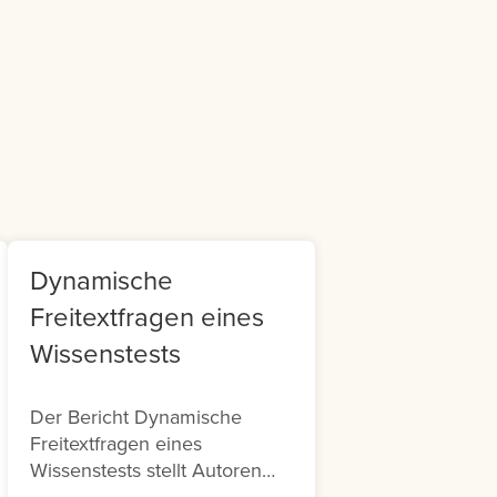
m
Roadmap. 
it
Ihr direkt
mehr Tran
Kontrolle
Avendoo. 
myAvendoo
Ihrer Ave
im Backen
Menü rech
Ihrem Profi
Dynamische
Freitextfragen eines
Wissenstests
Der Bericht Dynamische
Freitextfragen eines
Wissenstests stellt Autoren