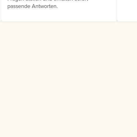
Schulungsbedarf besteht.
passende Antworten.
Klicken Sie dazu auf die drei
Punkte neben dem
entsprechenden
Ausbildungsvorschlag und
wählen Sie Bedarfsmeldung
melden aus.