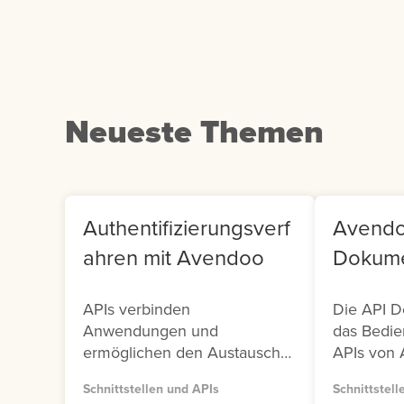
klicken Sie auf die
Us
entsprechende Kachel.
Co
Neueste Themen
Authentifizierungsverf
Avendo
ahren mit Avendoo
Dokume
APIs verbinden
Die API D
Anwendungen und
das Bedie
ermöglichen den Austausch
APIs von 
von Daten und Funktionen.
Avendoo s
Schnittstellen und APIs
Schnittstell
Damit dieser Austausch sicher
Versionen