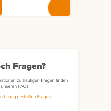
Weiterbildungsmaßnahmen
eine transparente
Nachverfolgung von
Bewertungsaktivitäten in
Bezug auf bestimmte
Zeiträume und unterstützt
unter anderem die Erstellung
von Abrechnungen sowie die
Bearbeitung von Rückfragen
von Lernenden zu
durchgeführten Bewertungen.
ch Fragen?
mationen zu häufigen Fragen finden
n unseren FAQs.
n häufig gestellten Fragen