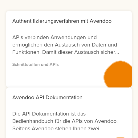
Authentifizierungsverfahren mit Avendoo
APIs verbinden Anwendungen und
ermöglichen den Austausch von Daten und
Funktionen. Damit dieser Austausch sicher
bleibt, ist die richtige Authentifizierung
Schnittstellen und APIs
entscheidend. In Avendoo können Sie
sowohl mit OAuth2.0 arbeiten (empfohlen),
aber auch BasicAuth für Testzwecke
einsetzen. Lernen Sie hier, wie sich die
Verfahren unterscheiden und welche
Avendoo API Dokumentation
weiteren Einstellungen Sie für die Nutzung
benötigen.
Die API Dokumentation ist das
Bedienhandbuch für die APIs von Avendoo.
Seitens Avendoo stehen Ihnen zwei
Versionen (Version 1 und Version 2) der