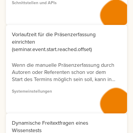
Schnittstellen und APIs
entsprechenden Dokumentation zur
Verfügung. Bitte nutzen Sie wenn möglich
Version 2, da diese Dokumentation nicht nur
neuer ist und laufend aktualisiert wird,
sondern auch nur die Fälle ermöglicht, die
Vorlaufzeit für die Präsenzerfassung
tatsächlich in der Oberfläche möglich sind.
einrichten
Lernen Sie hier, wie Sie die API
(seminar.event.start.reached.offset)
Dokumentation abrufen können.
Wenn die manuelle Präsenzerfassung durch
Autoren oder Referenten schon vor dem
Start des Termins möglich sein soll, kann in
der Systemeinstellung eine Vorlaufzeit
Systemeinstellungen
eingestellt werden.
Dynamische Freitextfragen eines
Wissenstests