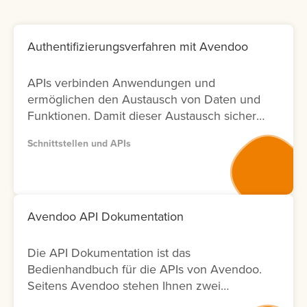
Authentifizierungsverfahren mit Avendoo
APIs verbinden Anwendungen und
ermöglichen den Austausch von Daten und
Funktionen. Damit dieser Austausch sicher
bleibt, ist die richtige Authentifizierung
Schnittstellen und APIs
entscheidend. In Avendoo können Sie
sowohl mit OAuth2.0 arbeiten (empfohlen),
aber auch BasicAuth für Testzwecke
einsetzen. Lernen Sie hier, wie sich die
Verfahren unterscheiden und welche
Avendoo API Dokumentation
weiteren Einstellungen Sie für die Nutzung
benötigen.
Die API Dokumentation ist das
Bedienhandbuch für die APIs von Avendoo.
Seitens Avendoo stehen Ihnen zwei
Versionen (Version 1 und Version 2) der