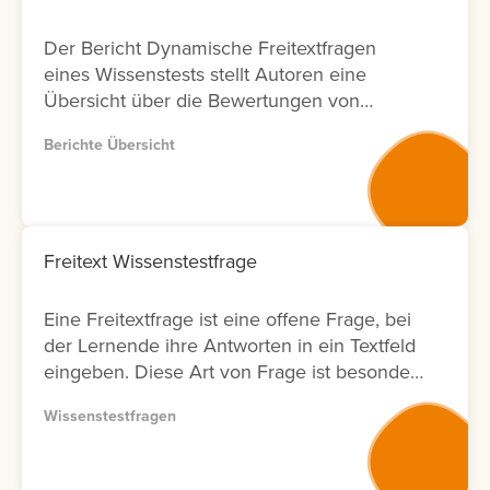
Der Bericht Dynamische Freitextfragen
eines Wissenstests stellt Autoren eine
Übersicht über die Bewertungen von
Freitextfragen innerhalb von Wissenstests
Berichte Übersicht
zur Verfügung. Für jede Freitextfrage
werden Informationen zu den Lernenden,
zum Bewertungsergebnis sowie zum Status
der Bewertung angezeigt. Zusätzlich wird
ausgewiesen, durch welchen Nutzer die
Freitext Wissenstestfrage
Bewertung durchgeführt wurde und an
welchem Datum diese erfolgt ist. Zur
Eine Freitextfrage ist eine offene Frage, bei
weiteren Analyse bietet der Bericht eine
der Lernende ihre Antworten in ein Textfeld
Filtermöglichkeit nach Bewertenden. Dies
eingeben. Diese Art von Frage ist besonders
ermöglicht Anbietern von
geeignet, um komplexe Zusammenhänge
Weiterbildungsmaßnahmen eine
Wissenstestfragen
oder das tatsächliche Verständnis von
transparente Nachverfolgung von
Lerninhalten abzufragen. Die Antworten
Bewertungsaktivitäten in Bezug auf
müssen anschließend vom Autor bewertet