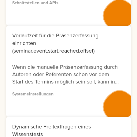
Schnittstellen und APIs
entsprechenden Dokumentation zur
Verfügung. Bitte nutzen Sie wenn möglich
Version 2, da diese Dokumentation nicht nur
neuer ist und laufend aktualisiert wird,
sondern auch nur die Fälle ermöglicht, die
Vorlaufzeit für die Präsenzerfassung
tatsächlich in der Oberfläche möglich sind.
einrichten
Lernen Sie hier, wie Sie die API
(seminar.event.start.reached.offset)
Dokumentation abrufen können.
Wenn die manuelle Präsenzerfassung durch
Autoren oder Referenten schon vor dem
Start des Termins möglich sein soll, kann in
der Systemeinstellung eine Vorlaufzeit
Systemeinstellungen
eingestellt werden.
Dynamische Freitextfragen eines
Wissenstests