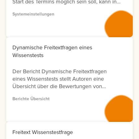
Start des Termins möglich sein soll, kann in
der Systemeinstellung eine Vorlaufzeit
Systemeinstellungen
eingestellt werden.
Dynamische Freitextfragen eines
Wissenstests
Der Bericht Dynamische Freitextfragen
eines Wissenstests stellt Autoren eine
Übersicht über die Bewertungen von
Freitextfragen innerhalb von Wissenstests
Berichte Übersicht
zur Verfügung. Für jede Freitextfrage
werden Informationen zu den Lernenden,
zum Bewertungsergebnis sowie zum Status
der Bewertung angezeigt. Zusätzlich wird
ausgewiesen, durch welchen Nutzer die
Freitext Wissenstestfrage
Bewertung durchgeführt wurde und an