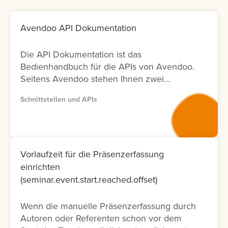
Avendoo API Dokumentation
Die API Dokumentation ist das
Bedienhandbuch für die APIs von Avendoo.
Seitens Avendoo stehen Ihnen zwei
Versionen (Version 1 und Version 2) der
Schnittstellen und APIs
entsprechenden Dokumentation zur
Verfügung. Bitte nutzen Sie wenn möglich
Version 2, da diese Dokumentation nicht nur
neuer ist und laufend aktualisiert wird,
sondern auch nur die Fälle ermöglicht, die
Vorlaufzeit für die Präsenzerfassung
tatsächlich in der Oberfläche möglich sind.
einrichten
Lernen Sie hier, wie Sie die API
(seminar.event.start.reached.offset)
Dokumentation abrufen können.
Wenn die manuelle Präsenzerfassung durch
Autoren oder Referenten schon vor dem