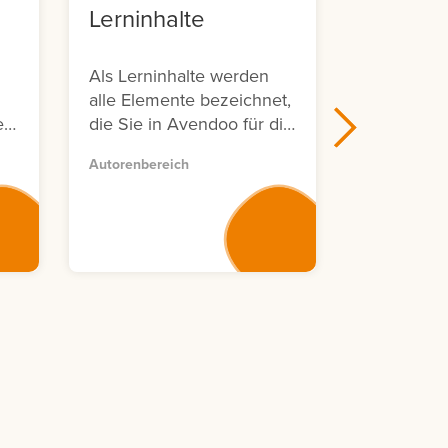
Lerninhalte
Avendo
Sympos
Als Lerninhalte werden
Avendoo Liv
alle Elemente bezeichnet,
Symposium 
e
die Sie in Avendoo für die
d
Erstellung von
Autorenbereich
Lerneinheiten verwenden
n
können.
,
ar