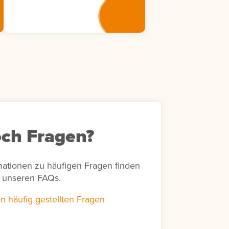
Weiterbildungsmaßnahmen
eine transparente
Nachverfolgung von
Bewertungsaktivitäten in
Bezug auf bestimmte
Zeiträume und unterstützt
unter anderem die Erstellung
von Abrechnungen sowie die
Bearbeitung von Rückfragen
von Lernenden zu
durchgeführten Bewertungen.
ch Fragen?
mationen zu häufigen Fragen finden
n unseren FAQs.
n häufig gestellten Fragen