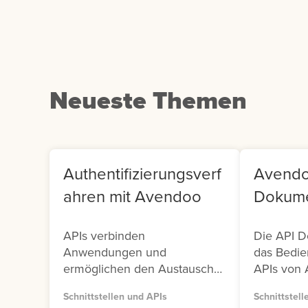
klicken Sie auf die
Us
entsprechende Kachel.
Co
Neueste Themen
Authentifizierungsverf
Avendo
ahren mit Avendoo
Dokume
APIs verbinden
Die API D
Anwendungen und
das Bedie
ermöglichen den Austausch
APIs von 
von Daten und Funktionen.
Avendoo s
Schnittstellen und APIs
Schnittstell
Damit dieser Austausch sicher
Versionen