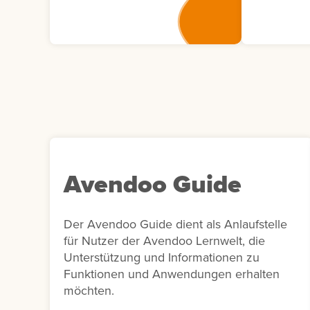
tatsächliche Verständnis von
Teilnehme
Lerninhalten abzufragen. Die
Veranstal
Antworten müssen
deren Anw
anschließend vom Autor
beinhalte
bewertet werden, was eine
Veranstalt
individuelle und tiefgehende
Ort und S
Auswertung ermöglicht. Für
Anmeldest
Übungszwecke kann auch
erweiterte
eine Selbstbewertung durch
Teilnehmer
die Lernenden erfolgen.
Benutzern
Avendoo Guide
oder Komm
Bericht di
Dokument
Der Avendoo Guide dient als Anlaufstelle
Auswertu
für Nutzer der Avendoo Lernwelt, die
Veranstal
Unterstützung und Informationen zu
unterstütz
Funktionen und Anwendungen erhalten
Nachberei
möchten.
internen B