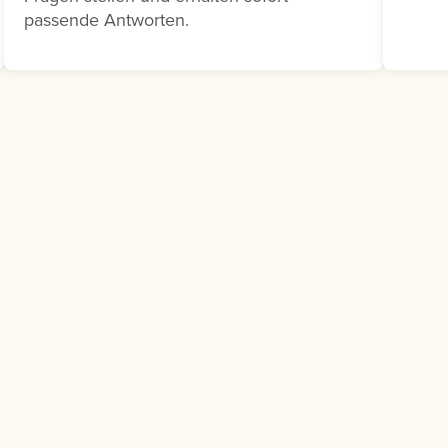
Schulungsbedarf besteht.
passende Antworten.
Klicken Sie dazu auf die drei
Punkte neben dem
entsprechenden
Ausbildungsvorschlag und
wählen Sie Bedarfsmeldung
melden aus.