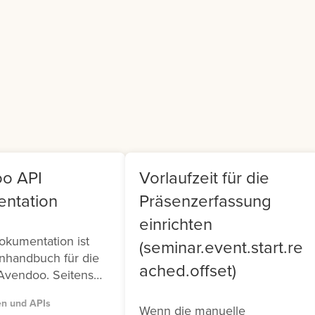
er Generated
Teamleiter findet sich i
ntent (UGC).
Frontend ein Cockpit, m
dem sie Ihr Team
verwalten können.
o API
Vorlaufzeit für die
ntation
Präsenzerfassung
einrichten
okumentation ist
(seminar.event.start.re
nhandbuch für die
ached.offset)
Avendoo. Seitens
tehen Ihnen zwei
en und APIs
 (Version 1 und
Wenn die manuelle