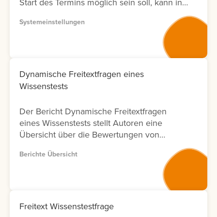
Start des Termins möglich sein soll, kann in
der Systemeinstellung eine Vorlaufzeit
Systemeinstellungen
eingestellt werden.
Dynamische Freitextfragen eines
Wissenstests
Der Bericht Dynamische Freitextfragen
eines Wissenstests stellt Autoren eine
Übersicht über die Bewertungen von
Freitextfragen innerhalb von Wissenstests
Berichte Übersicht
zur Verfügung. Für jede Freitextfrage
werden Informationen zu den Lernenden,
zum Bewertungsergebnis sowie zum Status
der Bewertung angezeigt. Zusätzlich wird
ausgewiesen, durch welchen Nutzer die
Freitext Wissenstestfrage
Bewertung durchgeführt wurde und an