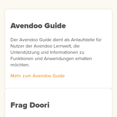
personalisierte Lernempfehlungen
bereitzustellen. Optional kann in der Add-on-
Konfiguration die KI-Unterstützung aktiviert
werden. In diesem Fall schlägt die KI
Avendoo Guide
passende Interessen für die Nutzer vor. Ist
die KI-Funktion nicht aktiviert, werden
Der Avendoo Guide dient als Anlaufstelle für
stattdessen alle verfügbaren Interessen
Nutzer der Avendoo Lernwelt, die
angezeigt.
Unterstützung und Informationen zu
Funktionen und Anwendungen erhalten
möchten.
Mehr zum Avendoo Guide
Frag Doori