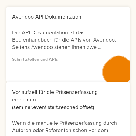
Avendoo API Dokumentation
Die API Dokumentation ist das
Bedienhandbuch für die APIs von Avendoo.
Seitens Avendoo stehen Ihnen zwei
Versionen (Version 1 und Version 2) der
Schnittstellen und APIs
entsprechenden Dokumentation zur
Verfügung. Bitte nutzen Sie wenn möglich
Version 2, da diese Dokumentation nicht nur
neuer ist und laufend aktualisiert wird,
sondern auch nur die Fälle ermöglicht, die
Vorlaufzeit für die Präsenzerfassung
tatsächlich in der Oberfläche möglich sind.
einrichten
Lernen Sie hier, wie Sie die API
(seminar.event.start.reached.offset)
Dokumentation abrufen können.
Wenn die manuelle Präsenzerfassung durch
Autoren oder Referenten schon vor dem