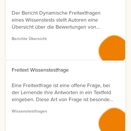
Der Bericht Dynamische Freitextfragen
eines Wissenstests stellt Autoren eine
Übersicht über die Bewertungen von
Freitextfragen innerhalb von Wissenstests
Berichte Übersicht
zur Verfügung. Für jede Freitextfrage
werden Informationen zu den Lernenden,
zum Bewertungsergebnis sowie zum Status
der Bewertung angezeigt. Zusätzlich wird
ausgewiesen, durch welchen Nutzer die
Freitext Wissenstestfrage
Bewertung durchgeführt wurde und an
welchem Datum diese erfolgt ist. Zur
Eine Freitextfrage ist eine offene Frage, bei
weiteren Analyse bietet der Bericht eine
der Lernende ihre Antworten in ein Textfeld
Filtermöglichkeit nach Bewertenden. Dies
eingeben. Diese Art von Frage ist besonders
ermöglicht Anbietern von
geeignet, um komplexe Zusammenhänge
Weiterbildungsmaßnahmen eine
Wissenstestfragen
oder das tatsächliche Verständnis von
transparente Nachverfolgung von
Lerninhalten abzufragen. Die Antworten
Bewertungsaktivitäten in Bezug auf
müssen anschließend vom Autor bewertet