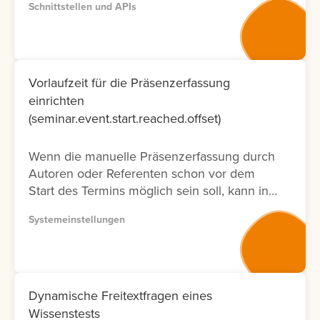
Schnittstellen und APIs
entsprechenden Dokumentation zur
Verfügung. Bitte nutzen Sie wenn möglich
Version 2, da diese Dokumentation nicht nur
neuer ist und laufend aktualisiert wird,
sondern auch nur die Fälle ermöglicht, die
Vorlaufzeit für die Präsenzerfassung
tatsächlich in der Oberfläche möglich sind.
einrichten
Lernen Sie hier, wie Sie die API
(seminar.event.start.reached.offset)
Dokumentation abrufen können.
Wenn die manuelle Präsenzerfassung durch
Autoren oder Referenten schon vor dem
Start des Termins möglich sein soll, kann in
der Systemeinstellung eine Vorlaufzeit
Systemeinstellungen
eingestellt werden.
Dynamische Freitextfragen eines
Wissenstests