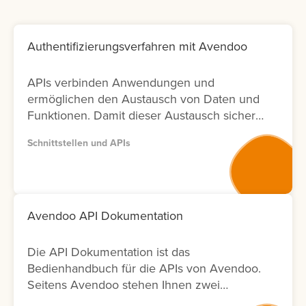
Authentifizierungsverfahren mit Avendoo
APIs verbinden Anwendungen und
ermöglichen den Austausch von Daten und
Funktionen. Damit dieser Austausch sicher
bleibt, ist die richtige Authentifizierung
Schnittstellen und APIs
entscheidend. In Avendoo können Sie
sowohl mit OAuth2.0 arbeiten (empfohlen),
aber auch BasicAuth für Testzwecke
einsetzen. Lernen Sie hier, wie sich die
Verfahren unterscheiden und welche
Avendoo API Dokumentation
weiteren Einstellungen Sie für die Nutzung
benötigen.
Die API Dokumentation ist das
Bedienhandbuch für die APIs von Avendoo.
Seitens Avendoo stehen Ihnen zwei
Versionen (Version 1 und Version 2) der