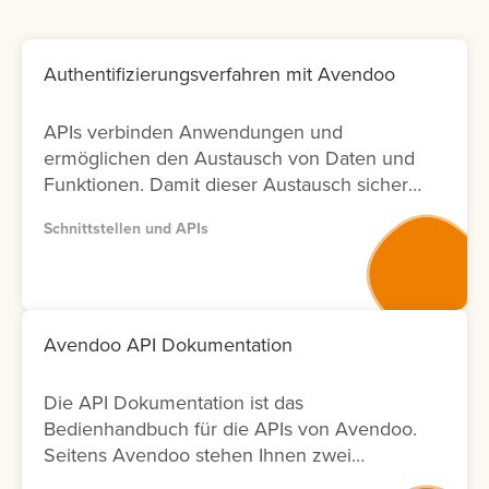
Authentifizierungsverfahren mit Avendoo
APIs verbinden Anwendungen und
ermöglichen den Austausch von Daten und
Funktionen. Damit dieser Austausch sicher
bleibt, ist die richtige Authentifizierung
Schnittstellen und APIs
entscheidend. In Avendoo können Sie
sowohl mit OAuth2.0 arbeiten (empfohlen),
aber auch BasicAuth für Testzwecke
einsetzen. Lernen Sie hier, wie sich die
Verfahren unterscheiden und welche
Avendoo API Dokumentation
weiteren Einstellungen Sie für die Nutzung
benötigen.
Die API Dokumentation ist das
Bedienhandbuch für die APIs von Avendoo.
Seitens Avendoo stehen Ihnen zwei
Versionen (Version 1 und Version 2) der