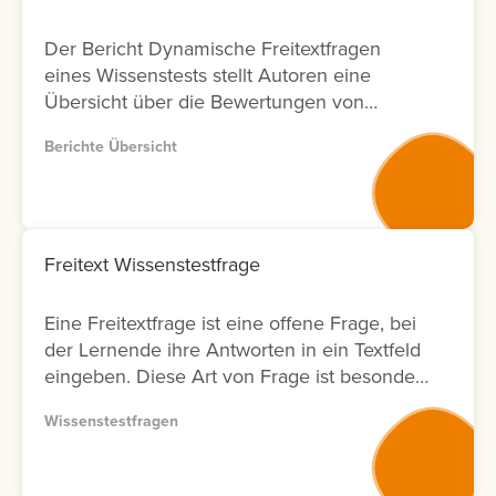
Der Bericht Dynamische Freitextfragen
eines Wissenstests stellt Autoren eine
Übersicht über die Bewertungen von
Freitextfragen innerhalb von Wissenstests
Berichte Übersicht
zur Verfügung. Für jede Freitextfrage
werden Informationen zu den Lernenden,
zum Bewertungsergebnis sowie zum Status
der Bewertung angezeigt. Zusätzlich wird
ausgewiesen, durch welchen Nutzer die
Freitext Wissenstestfrage
Bewertung durchgeführt wurde und an
welchem Datum diese erfolgt ist. Zur
Eine Freitextfrage ist eine offene Frage, bei
weiteren Analyse bietet der Bericht eine
der Lernende ihre Antworten in ein Textfeld
Filtermöglichkeit nach Bewertenden. Dies
eingeben. Diese Art von Frage ist besonders
ermöglicht Anbietern von
geeignet, um komplexe Zusammenhänge
Weiterbildungsmaßnahmen eine
Wissenstestfragen
oder das tatsächliche Verständnis von
transparente Nachverfolgung von
Lerninhalten abzufragen. Die Antworten
Bewertungsaktivitäten in Bezug auf
müssen anschließend vom Autor bewertet