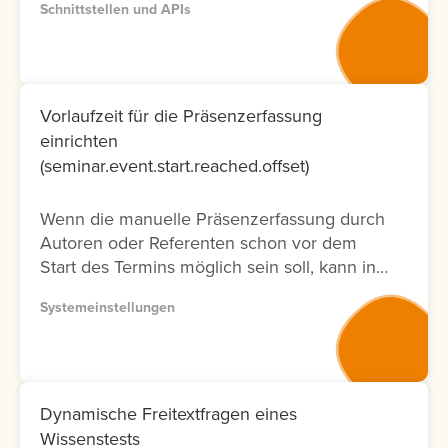
Schnittstellen und APIs
entsprechenden Dokumentation zur
Verfügung. Bitte nutzen Sie wenn möglich
Version 2, da diese Dokumentation nicht nur
neuer ist und laufend aktualisiert wird,
sondern auch nur die Fälle ermöglicht, die
Vorlaufzeit für die Präsenzerfassung
tatsächlich in der Oberfläche möglich sind.
einrichten
Lernen Sie hier, wie Sie die API
(seminar.event.start.reached.offset)
Dokumentation abrufen können.
Wenn die manuelle Präsenzerfassung durch
Autoren oder Referenten schon vor dem
Start des Termins möglich sein soll, kann in
der Systemeinstellung eine Vorlaufzeit
Systemeinstellungen
eingestellt werden.
Dynamische Freitextfragen eines
Wissenstests