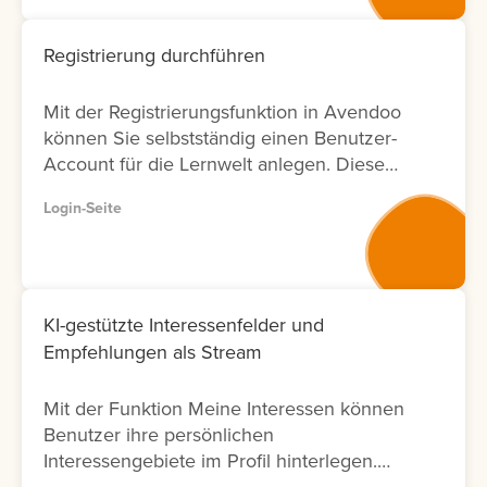
jederzeit den aktuellen Bearbeitungsstatus
einsehen. Solange ein Ausbildungsvorschlag
Registrierung durchführen
vom Autor noch nicht bearbeitet wurde und
den Status Aufgenommen besitzt, können
Mit der Registrierungsfunktion in Avendoo
Sie ihn bei Bedarf erneut bearbeiten. Sie
können Sie selbstständig einen Benutzer-
haben außerdem die Möglichkeit, direkt aus
Account für die Lernwelt anlegen. Diese
einem Ausbildungsvorschlag eine konkrete
Anleitung beschreibt Schritt für Schritt den
Bedarfsmeldung einzureichen. Nutzen Sie
Login-Seite
Registrierungsprozess.
diese Funktion, wenn für Mitarbeiter ein
konkreter Schulungsbedarf besteht. Klicken
Sie dazu auf die drei Punkte neben dem
entsprechenden Ausbildungsvorschlag und
KI-gestützte Interessenfelder und
wählen Sie Bedarfsmeldung melden aus.
Empfehlungen als Stream
Mit der Funktion Meine Interessen können
Benutzer ihre persönlichen
Interessengebiete im Profil hinterlegen.
Grundlage dafür sind benutzerdefinierte