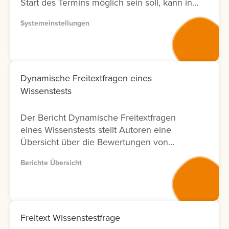
Start des Termins möglich sein soll, kann in
der Systemeinstellung eine Vorlaufzeit
Systemeinstellungen
eingestellt werden.
Dynamische Freitextfragen eines
Wissenstests
Der Bericht Dynamische Freitextfragen
eines Wissenstests stellt Autoren eine
Übersicht über die Bewertungen von
Freitextfragen innerhalb von Wissenstests
Berichte Übersicht
zur Verfügung. Für jede Freitextfrage
werden Informationen zu den Lernenden,
zum Bewertungsergebnis sowie zum Status
der Bewertung angezeigt. Zusätzlich wird
ausgewiesen, durch welchen Nutzer die
Freitext Wissenstestfrage
Bewertung durchgeführt wurde und an