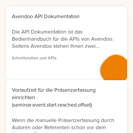
Avendoo API Dokumentation
Die API Dokumentation ist das
Bedienhandbuch für die APIs von Avendoo.
Seitens Avendoo stehen Ihnen zwei
Versionen (Version 1 und Version 2) der
Schnittstellen und APIs
entsprechenden Dokumentation zur
Verfügung. Bitte nutzen Sie wenn möglich
Version 2, da diese Dokumentation nicht nur
neuer ist und laufend aktualisiert wird,
sondern auch nur die Fälle ermöglicht, die
Vorlaufzeit für die Präsenzerfassung
tatsächlich in der Oberfläche möglich sind.
einrichten
Lernen Sie hier, wie Sie die API
(seminar.event.start.reached.offset)
Dokumentation abrufen können.
Wenn die manuelle Präsenzerfassung durch
Autoren oder Referenten schon vor dem