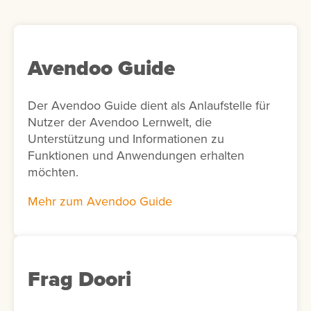
personalisierte Lernempfehlungen
bereitzustellen. Optional kann in der Add-on-
Konfiguration die KI-Unterstützung aktiviert
werden. In diesem Fall schlägt die KI
Avendoo Guide
passende Interessen für die Nutzer vor. Ist
die KI-Funktion nicht aktiviert, werden
Der Avendoo Guide dient als Anlaufstelle für
stattdessen alle verfügbaren Interessen
Nutzer der Avendoo Lernwelt, die
angezeigt.
Unterstützung und Informationen zu
Funktionen und Anwendungen erhalten
möchten.
Mehr zum Avendoo Guide
Frag Doori