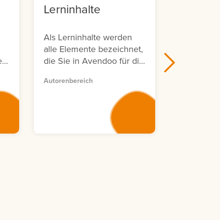
Lerninhalte
Avendo
Sympos
Als Lerninhalte werden
Avendoo Liv
alle Elemente bezeichnet,
Symposium 
e
die Sie in Avendoo für die
d
Erstellung von
Autorenbereich
Lerneinheiten verwenden
n
können.
,
ar