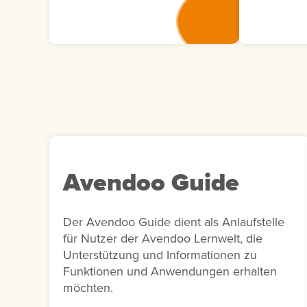
tatsächliche Verständnis von
Teilnehme
Lerninhalten abzufragen. Die
Veranstal
Antworten müssen
deren Anw
anschließend vom Autor
beinhalte
bewertet werden, was eine
Veranstalt
individuelle und tiefgehende
Ort und S
Auswertung ermöglicht. Für
Anmeldest
Übungszwecke kann auch
erweiterte
eine Selbstbewertung durch
Teilnehmer
die Lernenden erfolgen.
Benutzern
Avendoo Guide
oder Komm
Bericht di
Dokument
Der Avendoo Guide dient als Anlaufstelle
Auswertu
für Nutzer der Avendoo Lernwelt, die
Veranstal
Unterstützung und Informationen zu
unterstütz
Funktionen und Anwendungen erhalten
Nachberei
möchten.
internen B