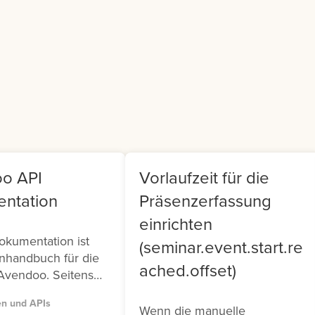
er Generated
Teamleiter findet sich i
ntent (UGC).
Frontend ein Cockpit, m
dem sie Ihr Team
verwalten können.
o API
Vorlaufzeit für die
ntation
Präsenzerfassung
einrichten
okumentation ist
(seminar.event.start.re
nhandbuch für die
ached.offset)
Avendoo. Seitens
tehen Ihnen zwei
en und APIs
 (Version 1 und
Wenn die manuelle