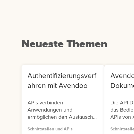
klicken Sie auf die
Us
entsprechende Kachel.
Co
Neueste Themen
Authentifizierungsverf
Avendo
ahren mit Avendoo
Dokume
APIs verbinden
Die API D
Anwendungen und
das Bedie
ermöglichen den Austausch
APIs von 
von Daten und Funktionen.
Avendoo s
Schnittstellen und APIs
Schnittstell
Damit dieser Austausch sicher
Versionen