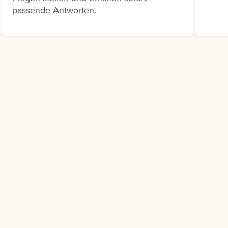
Schulungsbedarf besteht.
passende Antworten.
Klicken Sie dazu auf die drei
Punkte neben dem
entsprechenden
Ausbildungsvorschlag und
wählen Sie Bedarfsmeldung
melden aus.