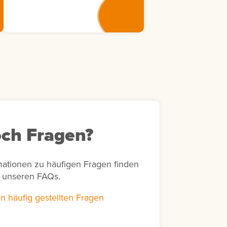
Weiterbildungsmaßnahmen
eine transparente
Nachverfolgung von
Bewertungsaktivitäten in
Bezug auf bestimmte
Zeiträume und unterstützt
unter anderem die Erstellung
von Abrechnungen sowie die
Bearbeitung von Rückfragen
von Lernenden zu
durchgeführten Bewertungen.
ch Fragen?
mationen zu häufigen Fragen finden
n unseren FAQs.
n häufig gestellten Fragen