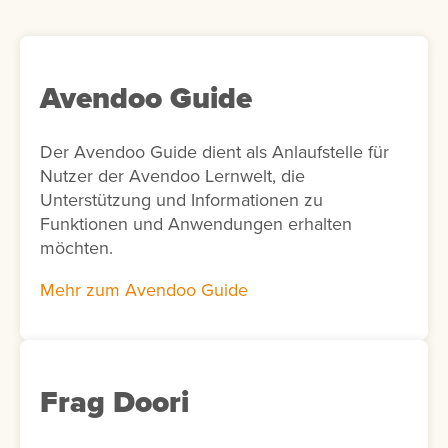
personalisierte Lernempfehlungen
bereitzustellen. Optional kann in der Add-on-
Konfiguration die KI-Unterstützung aktiviert
werden. In diesem Fall schlägt die KI
Avendoo Guide
passende Interessen für die Nutzer vor. Ist
die KI-Funktion nicht aktiviert, werden
Der Avendoo Guide dient als Anlaufstelle für
stattdessen alle verfügbaren Interessen
Nutzer der Avendoo Lernwelt, die
angezeigt.
Unterstützung und Informationen zu
Funktionen und Anwendungen erhalten
möchten.
Mehr zum Avendoo Guide
Frag Doori