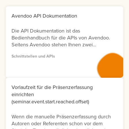
Avendoo API Dokumentation
Die API Dokumentation ist das
Bedienhandbuch für die APIs von Avendoo.
Seitens Avendoo stehen Ihnen zwei
Versionen (Version 1 und Version 2) der
Schnittstellen und APIs
entsprechenden Dokumentation zur
Verfügung. Bitte nutzen Sie wenn möglich
Version 2, da diese Dokumentation nicht nur
neuer ist und laufend aktualisiert wird,
sondern auch nur die Fälle ermöglicht, die
Vorlaufzeit für die Präsenzerfassung
tatsächlich in der Oberfläche möglich sind.
einrichten
Lernen Sie hier, wie Sie die API
(seminar.event.start.reached.offset)
Dokumentation abrufen können.
Wenn die manuelle Präsenzerfassung durch
Autoren oder Referenten schon vor dem