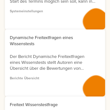
Start des Termins möglich sein soll, kann in
der Systemeinstellung eine Vorlaufzeit
Systemeinstellungen
eingestellt werden.
Dynamische Freitextfragen eines
Wissenstests
Der Bericht Dynamische Freitextfragen
eines Wissenstests stellt Autoren eine
Übersicht über die Bewertungen von
Freitextfragen innerhalb von Wissenstests
Berichte Übersicht
zur Verfügung. Für jede Freitextfrage
werden Informationen zu den Lernenden,
zum Bewertungsergebnis sowie zum Status
der Bewertung angezeigt. Zusätzlich wird
ausgewiesen, durch welchen Nutzer die
Freitext Wissenstestfrage
Bewertung durchgeführt wurde und an