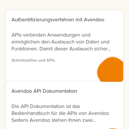
Authentifizierungsverfahren mit Avendoo
APIs verbinden Anwendungen und
ermöglichen den Austausch von Daten und
Funktionen. Damit dieser Austausch sicher
bleibt, ist die richtige Authentifizierung
Schnittstellen und APIs
entscheidend. In Avendoo können Sie
sowohl mit OAuth2.0 arbeiten (empfohlen),
aber auch BasicAuth für Testzwecke
einsetzen. Lernen Sie hier, wie sich die
Verfahren unterscheiden und welche
Avendoo API Dokumentation
weiteren Einstellungen Sie für die Nutzung
benötigen.
Die API Dokumentation ist das
Bedienhandbuch für die APIs von Avendoo.
Seitens Avendoo stehen Ihnen zwei
Versionen (Version 1 und Version 2) der