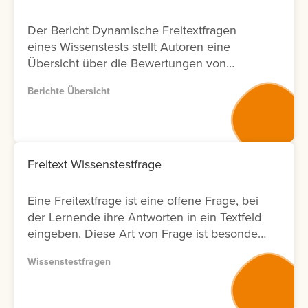
Der Bericht Dynamische Freitextfragen
eines Wissenstests stellt Autoren eine
Übersicht über die Bewertungen von
Freitextfragen innerhalb von Wissenstests
Berichte Übersicht
zur Verfügung. Für jede Freitextfrage
werden Informationen zu den Lernenden,
zum Bewertungsergebnis sowie zum Status
der Bewertung angezeigt. Zusätzlich wird
ausgewiesen, durch welchen Nutzer die
Freitext Wissenstestfrage
Bewertung durchgeführt wurde und an
welchem Datum diese erfolgt ist. Zur
Eine Freitextfrage ist eine offene Frage, bei
weiteren Analyse bietet der Bericht eine
der Lernende ihre Antworten in ein Textfeld
Filtermöglichkeit nach Bewertenden. Dies
eingeben. Diese Art von Frage ist besonders
ermöglicht Anbietern von
geeignet, um komplexe Zusammenhänge
Weiterbildungsmaßnahmen eine
Wissenstestfragen
oder das tatsächliche Verständnis von
transparente Nachverfolgung von
Lerninhalten abzufragen. Die Antworten
Bewertungsaktivitäten in Bezug auf
müssen anschließend vom Autor bewertet