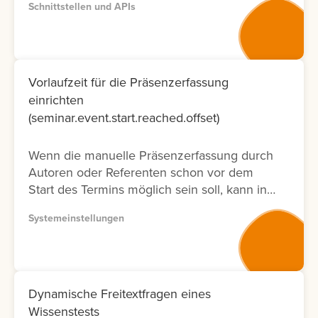
Schnittstellen und APIs
entsprechenden Dokumentation zur
Verfügung. Bitte nutzen Sie wenn möglich
Version 2, da diese Dokumentation nicht nur
neuer ist und laufend aktualisiert wird,
sondern auch nur die Fälle ermöglicht, die
Vorlaufzeit für die Präsenzerfassung
tatsächlich in der Oberfläche möglich sind.
einrichten
Lernen Sie hier, wie Sie die API
(seminar.event.start.reached.offset)
Dokumentation abrufen können.
Wenn die manuelle Präsenzerfassung durch
Autoren oder Referenten schon vor dem
Start des Termins möglich sein soll, kann in
der Systemeinstellung eine Vorlaufzeit
Systemeinstellungen
eingestellt werden.
Dynamische Freitextfragen eines
Wissenstests