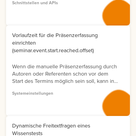
Schnittstellen und APIs
entsprechenden Dokumentation zur
Verfügung. Bitte nutzen Sie wenn möglich
Version 2, da diese Dokumentation nicht nur
neuer ist und laufend aktualisiert wird,
sondern auch nur die Fälle ermöglicht, die
Vorlaufzeit für die Präsenzerfassung
tatsächlich in der Oberfläche möglich sind.
einrichten
Lernen Sie hier, wie Sie die API
(seminar.event.start.reached.offset)
Dokumentation abrufen können.
Wenn die manuelle Präsenzerfassung durch
Autoren oder Referenten schon vor dem
Start des Termins möglich sein soll, kann in
der Systemeinstellung eine Vorlaufzeit
Systemeinstellungen
eingestellt werden.
Dynamische Freitextfragen eines
Wissenstests