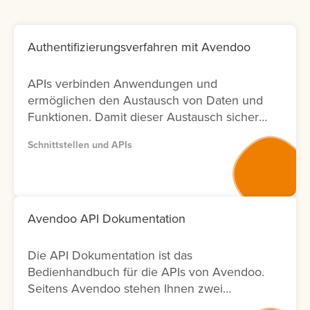
Authentifizierungsverfahren mit Avendoo
APIs verbinden Anwendungen und
ermöglichen den Austausch von Daten und
Funktionen. Damit dieser Austausch sicher
bleibt, ist die richtige Authentifizierung
Schnittstellen und APIs
entscheidend. In Avendoo können Sie
sowohl mit OAuth2.0 arbeiten (empfohlen),
aber auch BasicAuth für Testzwecke
einsetzen. Lernen Sie hier, wie sich die
Verfahren unterscheiden und welche
Avendoo API Dokumentation
weiteren Einstellungen Sie für die Nutzung
benötigen.
Die API Dokumentation ist das
Bedienhandbuch für die APIs von Avendoo.
Seitens Avendoo stehen Ihnen zwei
Versionen (Version 1 und Version 2) der