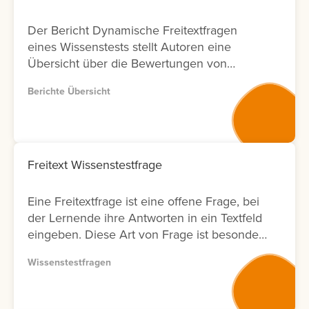
Der Bericht Dynamische Freitextfragen
eines Wissenstests stellt Autoren eine
Übersicht über die Bewertungen von
Freitextfragen innerhalb von Wissenstests
Berichte Übersicht
zur Verfügung. Für jede Freitextfrage
werden Informationen zu den Lernenden,
zum Bewertungsergebnis sowie zum Status
der Bewertung angezeigt. Zusätzlich wird
ausgewiesen, durch welchen Nutzer die
Freitext Wissenstestfrage
Bewertung durchgeführt wurde und an
welchem Datum diese erfolgt ist. Zur
Eine Freitextfrage ist eine offene Frage, bei
weiteren Analyse bietet der Bericht eine
der Lernende ihre Antworten in ein Textfeld
Filtermöglichkeit nach Bewertenden. Dies
eingeben. Diese Art von Frage ist besonders
ermöglicht Anbietern von
geeignet, um komplexe Zusammenhänge
Weiterbildungsmaßnahmen eine
Wissenstestfragen
oder das tatsächliche Verständnis von
transparente Nachverfolgung von
Lerninhalten abzufragen. Die Antworten
Bewertungsaktivitäten in Bezug auf
müssen anschließend vom Autor bewertet