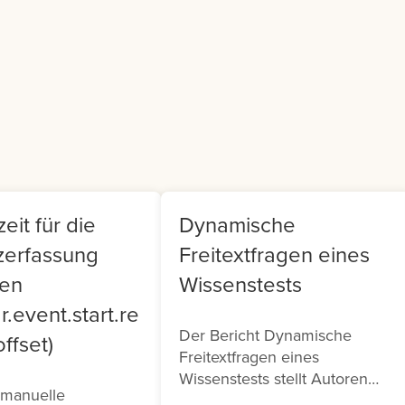
er Generated
Teamleiter findet sich i
ntent (UGC).
Frontend ein Cockpit, m
dem sie Ihr Team
verwalten können.
eit für die
Dynamische
zerfassung
Freitextfragen eines
ten
Wissenstests
r.event.start.re
Der Bericht Dynamische
ffset)
Freitextfragen eines
Wissenstests stellt Autoren
 manuelle
eine Übersicht über die