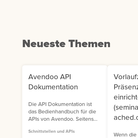
klicken Sie auf die
Us
entsprechende Kachel.
Co
Neueste Themen
Avendoo API
Vorlaufz
Dokumentation
Präsen
einrich
Die API Dokumentation ist
(semina
das Bedienhandbuch für die
ached.o
APIs von Avendoo. Seitens
Avendoo stehen Ihnen zwei
Schnittstellen und APIs
Versionen (Version 1 und
Wenn die