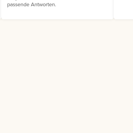
bedarf besteht.
passende Antworten.
e dazu auf die drei
eben dem
henden
gsvorschlag und
e Bedarfsmeldung
s.