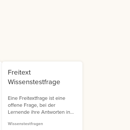
m
it
Freitext
Wissenstestfrage
Eine Freitextfrage ist eine
offene Frage, bei der
Lernende ihre Antworten in
ein Textfeld eingeben. Diese
Wissenstestfragen
Art von Frage ist besonders