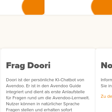
Weiterbildungsmaßnahmen
 der Übersicht
eine transparente
. Dort können Sie
Nachverfolgung von
den aktuellen
Bewertungsaktivitäten in
ngsstatus einsehen.
Bezug auf bestimmte
in
Zeiträume und unterstützt
gsvorschlag vom
unter anderem die Erstellung
h nicht bearbeitet
von Abrechnungen sowie die
 den Status
Bearbeitung von Rückfragen
men besitzt,
von Lernenden zu
e ihn bei Bedarf
durchgeführten Bewertungen.
Frag Doori
No
arbeiten. Sie haben
die Möglichkeit,
s einem
Doori ist der persönliche KI‑Chatbot von
Infor
gsvorschlag eine
Avendoo. Er ist in den Avendoo Guide
Sie i
 Bedarfsmeldung
integriert und dient als erste Anlaufstelle
hen. Nutzen Sie
Zu de
für Fragen rund um die Avendoo‑Lernwelt.
ktion, wenn für
Nutzer können in natürlicher Sprache
r ein konkreter
Fragen stellen und erhalten sofort