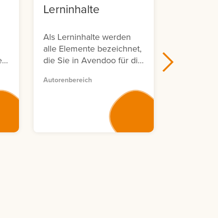
Lerninhalte
Avendo
Sympos
Als Lerninhalte werden
Avendoo Liv
alle Elemente bezeichnet,
Symposium 
e
die Sie in Avendoo für die
d
Erstellung von
Autorenbereich
Lerneinheiten verwenden
n
können.
,
ar