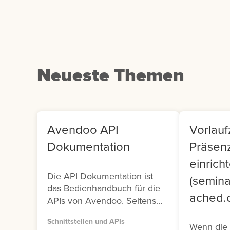
klicken Sie auf die
Us
entsprechende Kachel.
Co
Neueste Themen
Avendoo API
Vorlaufz
Dokumentation
Präsen
einrich
Die API Dokumentation ist
(semina
das Bedienhandbuch für die
ached.o
APIs von Avendoo. Seitens
Avendoo stehen Ihnen zwei
Schnittstellen und APIs
Versionen (Version 1 und
Wenn die