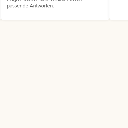
bedarf besteht.
passende Antworten.
e dazu auf die drei
eben dem
henden
gsvorschlag und
e Bedarfsmeldung
s.