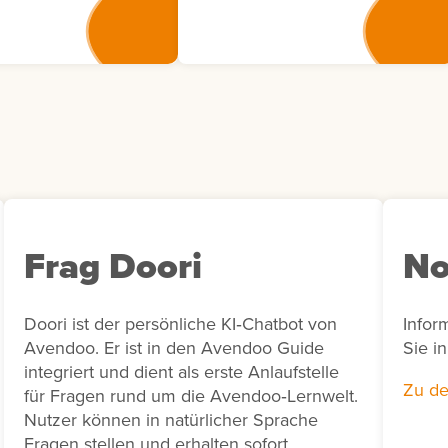
gsvorschläge
Weiterbildungsmaßnahmen
 der Übersicht
eine transparente
. Dort können Sie
Nachverfolgung von
den aktuellen
Bewertungsaktivitäten in
ngsstatus einsehen.
Bezug auf bestimmte
in
Zeiträume und unterstützt
gsvorschlag vom
unter anderem die Erstellung
h nicht bearbeitet
von Abrechnungen sowie die
 den Status
Bearbeitung von Rückfragen
men besitzt,
von Lernenden zu
e ihn bei Bedarf
durchgeführten Bewertungen.
Frag Doori
No
arbeiten. Sie haben
die Möglichkeit,
s einem
Doori ist der persönliche KI‑Chatbot von
Infor
gsvorschlag eine
Avendoo. Er ist in den Avendoo Guide
Sie i
 Bedarfsmeldung
integriert und dient als erste Anlaufstelle
hen. Nutzen Sie
Zu de
für Fragen rund um die Avendoo‑Lernwelt.
ktion, wenn für
Nutzer können in natürlicher Sprache
r ein konkreter
Fragen stellen und erhalten sofort