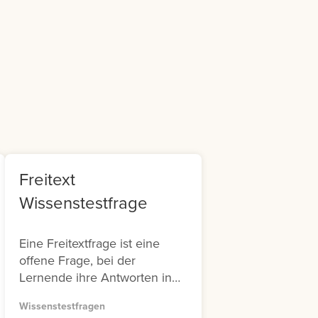
m
it
Freitext
Wissenstestfrage
Eine Freitextfrage ist eine
offene Frage, bei der
Lernende ihre Antworten in
ein Textfeld eingeben. Diese
Wissenstestfragen
Art von Frage ist besonders