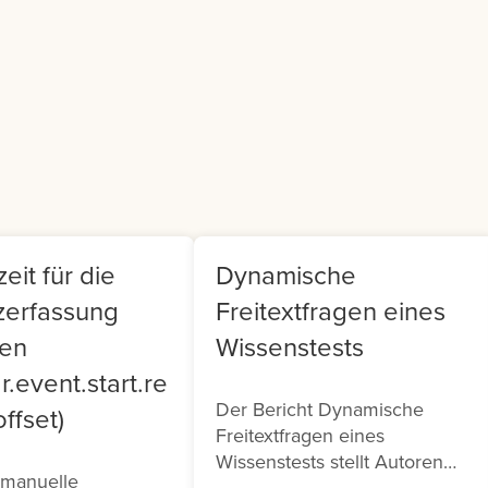
er Generated
Teamleiter findet sich i
ntent (UGC).
Frontend ein Cockpit, m
dem sie Ihr Team
verwalten können.
eit für die
Dynamische
zerfassung
Freitextfragen eines
ten
Wissenstests
r.event.start.re
Der Bericht Dynamische
ffset)
Freitextfragen eines
Wissenstests stellt Autoren
 manuelle